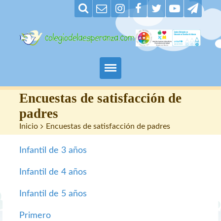
Padres
Encuestas de satisfacción de
padres
Alumnos
Inicio
>
Encuestas de satisfacción de padres
Maestros
Infantil de 3 años
Nuestro centro
Infantil de 4 años
Contacto
Infantil de 5 años
Primero