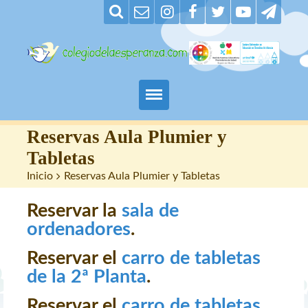
Padres
Reservas Aula Plumier y
Tabletas
Alumnos
Inicio
>
Reservas Aula Plumier y Tabletas
Maestros
Reservar la
sala de
ordenadores
.
Nuestro centro
Reservar el
carro de tabletas
Contacto
de la 2ª Planta
.
Reservar el
carro de tabletas