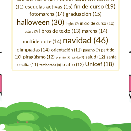
fin de curso
(19)
escuelas activas
(15)
(11)
fotomarcha
(14)
graduación
(15)
halloween
(30)
inicio de curso
(10)
inglés
(7)
marcha
(14)
libros de texto
(13)
lectura
(7)
navidad
(46)
multideporte
(14)
olimpiadas
(14)
orientación
(11)
pancho
(9)
partido
piragüismo
(12)
salud
(12)
santa
(10)
premio
(7)
salida
(7)
Unicef
(18)
teatro
(12)
cecilia
(11)
tamborada
(8)