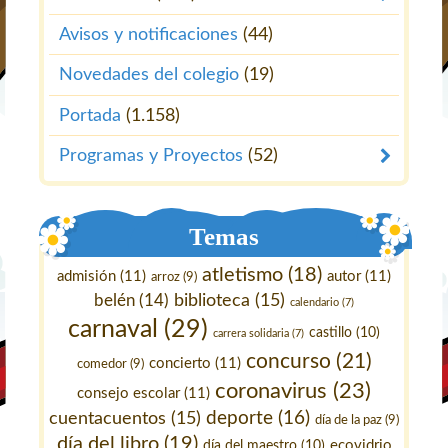
Avisos y notificaciones
(44)
Novedades del colegio
(19)
Portada
(1.158)
Programas y Proyectos
(52)
Temas
atletismo
(18)
admisión
(11)
autor
(11)
arroz
(9)
belén
(14)
biblioteca
(15)
calendario
(7)
carnaval
(29)
castillo
(10)
carrera solidaria
(7)
concurso
(21)
concierto
(11)
comedor
(9)
coronavirus
(23)
consejo escolar
(11)
deporte
(16)
cuentacuentos
(15)
día de la paz
(9)
día del libro
(19)
ecovidrio
día del maestro
(10)