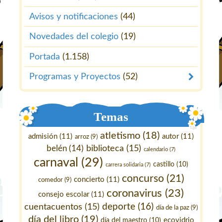
Avisos y notificaciones
(44)
Novedades del colegio
(19)
Portada
(1.158)
Programas y Proyectos
(52)
Temas
atletismo
(18)
admisión
(11)
autor
(11)
arroz
(9)
belén
(14)
biblioteca
(15)
calendario
(7)
carnaval
(29)
castillo
(10)
carrera solidaria
(7)
concurso
(21)
concierto
(11)
comedor
(9)
coronavirus
(23)
consejo escolar
(11)
deporte
(16)
cuentacuentos
(15)
día de la paz
(9)
día del libro
(19)
ecovidrio
día del maestro
(10)