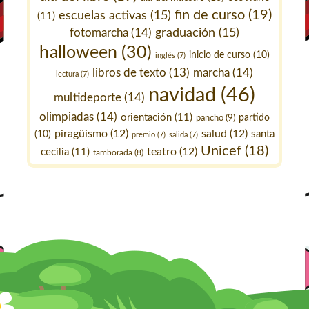
fin de curso
(19)
escuelas activas
(15)
(11)
fotomarcha
(14)
graduación
(15)
halloween
(30)
inicio de curso
(10)
inglés
(7)
marcha
(14)
libros de texto
(13)
lectura
(7)
navidad
(46)
multideporte
(14)
olimpiadas
(14)
orientación
(11)
pancho
(9)
partido
piragüismo
(12)
salud
(12)
santa
(10)
premio
(7)
salida
(7)
Unicef
(18)
teatro
(12)
cecilia
(11)
tamborada
(8)