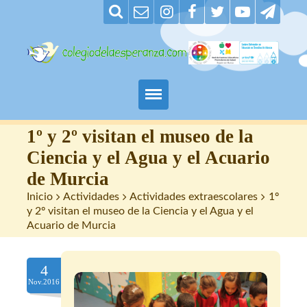
Padres
1º y 2º visitan el museo de la
Ciencia y el Agua y el Acuario
Alumnos
de Murcia
Inicio
>
Actividades
>
Actividades extraescolares
>
1º
Maestros
y 2º visitan el museo de la Ciencia y el Agua y el
Acuario de Murcia
Nuestro centro
Contacto
4
Nov.2016