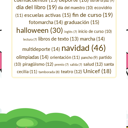
deporte
(16)
cuentacuentos
(15)
día de la paz
(9)
día del libro
(19)
ecovidrio
día del maestro
(10)
fin de curso
(19)
escuelas activas
(15)
(11)
fotomarcha
(14)
graduación
(15)
halloween
(30)
inicio de curso
(10)
inglés
(7)
marcha
(14)
libros de texto
(13)
lectura
(7)
navidad
(46)
multideporte
(14)
olimpiadas
(14)
orientación
(11)
pancho
(9)
partido
piragüismo
(12)
salud
(12)
santa
(10)
premio
(7)
salida
(7)
Unicef
(18)
teatro
(12)
cecilia
(11)
tamborada
(8)