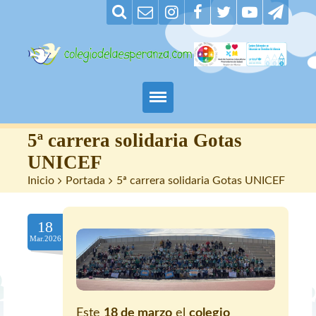
Padres
5ª carrera solidaria Gotas
UNICEF
Alumnos
Inicio
>
Portada
>
5ª carrera solidaria Gotas UNICEF
Maestros
18
Nuestro centro
Mar.2026
Contacto
Este
18 de marzo
el
colegio