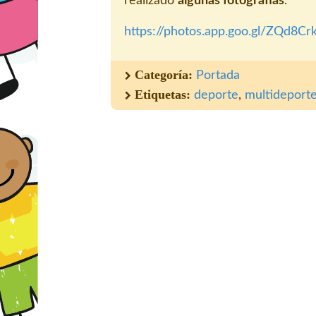
realizado
algunas fotografías
.
https://photos.app.goo.gl/ZQd8Cr
Categoría:
Portada
Etiquetas:
deporte
,
multideport