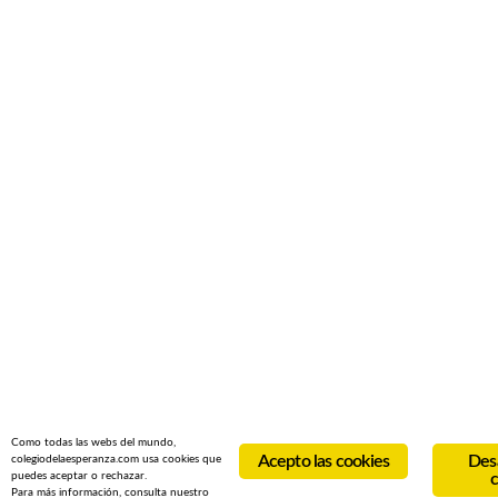
Como todas las webs del mundo,
Acepto las cookies
Desa
colegiodelaesperanza.com usa cookies que
puedes aceptar o rechazar.
c
Para más información, consulta nuestro