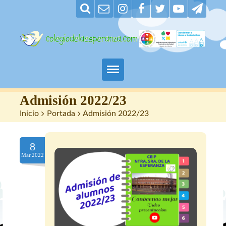
Padres
Admisión 2022/23
Inicio
>
Portada
>
Admisión 2022/23
Alumnos
8
Maestros
Mar.2022
Nuestro centro
Contacto