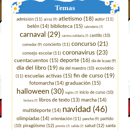
Temas
atletismo
(18)
admisión
(11)
autor
(11)
arroz
(9)
belén
(14)
biblioteca
(15)
calendario
(7)
carnaval
(29)
castillo
(10)
carrera solidaria
(7)
concurso
(21)
concierto
(11)
comedor
(9)
coronavirus
(23)
consejo escolar
(11)
deporte
(16)
cuentacuentos
(15)
día de la paz
(9)
día del libro
(19)
ecovidrio
día del maestro
(10)
fin de curso
(19)
escuelas activas
(15)
(11)
fotomarcha
(14)
graduación
(15)
halloween
(30)
inicio de curso
(10)
inglés
(7)
marcha
(14)
libros de texto
(13)
lectura
(7)
navidad
(46)
multideporte
(14)
olimpiadas
(14)
orientación
(11)
pancho
(9)
partido
piragüismo
(12)
salud
(12)
santa
(10)
premio
(7)
salida
(7)