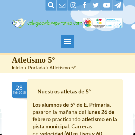
Padres
Atletismo 5º
Inicio
>
Portada
>
Atletismo 5º
Alumnos
28
Maestros
Nuestros atletas de 5º
Feb.2018
Nuestro centro
Los alumnos d
e 5º de E. Primaria
,
pasaron la mañana del
lunes 26 de
Contacto
febrero
practicando
atletismo en la
pista municipal
. Carreras
de
velocidad (60 m. lisos y 60