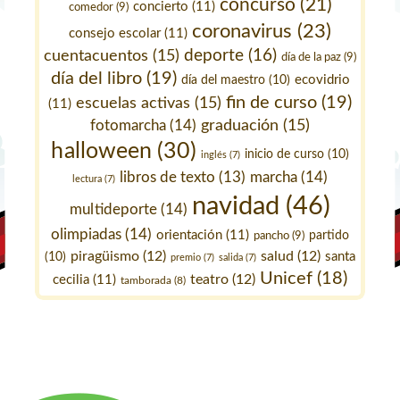
concurso
(21)
concierto
(11)
comedor
(9)
coronavirus
(23)
consejo escolar
(11)
deporte
(16)
cuentacuentos
(15)
día de la paz
(9)
día del libro
(19)
ecovidrio
día del maestro
(10)
fin de curso
(19)
escuelas activas
(15)
(11)
fotomarcha
(14)
graduación
(15)
halloween
(30)
inicio de curso
(10)
inglés
(7)
marcha
(14)
libros de texto
(13)
lectura
(7)
navidad
(46)
multideporte
(14)
olimpiadas
(14)
orientación
(11)
pancho
(9)
partido
piragüismo
(12)
salud
(12)
santa
(10)
premio
(7)
salida
(7)
Unicef
(18)
teatro
(12)
cecilia
(11)
tamborada
(8)