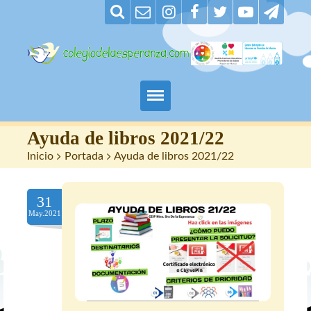
Padres
Ayuda de libros 2021/22
Inicio
>
Portada
>
Ayuda de libros 2021/22
Alumnos
31
Maestros
May.2021
Nuestro centro
Contacto