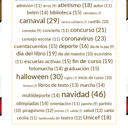
atletismo
(18)
admisión
(11)
autor
(11)
arroz
(9)
belén
(14)
biblioteca
(15)
calendario
(7)
carnaval
(29)
castillo
(10)
carrera solidaria
(7)
concurso
(21)
concierto
(11)
comedor
(9)
coronavirus
(23)
consejo escolar
(11)
deporte
(16)
cuentacuentos
(15)
día de la paz
(9)
día del libro
(19)
ecovidrio
día del maestro
(10)
fin de curso
(19)
escuelas activas
(15)
(11)
fotomarcha
(14)
graduación
(15)
halloween
(30)
inicio de curso
(10)
inglés
(7)
marcha
(14)
libros de texto
(13)
lectura
(7)
navidad
(46)
multideporte
(14)
olimpiadas
(14)
orientación
(11)
pancho
(9)
partido
piragüismo
(12)
salud
(12)
santa
(10)
premio
(7)
salida
(7)
Unicef
(18)
teatro
(12)
cecilia
(11)
tamborada
(8)