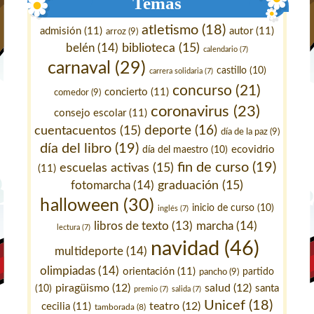
Temas
atletismo
(18)
admisión
(11)
autor
(11)
arroz
(9)
belén
(14)
biblioteca
(15)
calendario
(7)
carnaval
(29)
castillo
(10)
carrera solidaria
(7)
concurso
(21)
concierto
(11)
comedor
(9)
coronavirus
(23)
consejo escolar
(11)
deporte
(16)
cuentacuentos
(15)
día de la paz
(9)
día del libro
(19)
ecovidrio
día del maestro
(10)
fin de curso
(19)
escuelas activas
(15)
(11)
fotomarcha
(14)
graduación
(15)
halloween
(30)
inicio de curso
(10)
inglés
(7)
marcha
(14)
libros de texto
(13)
lectura
(7)
navidad
(46)
multideporte
(14)
olimpiadas
(14)
orientación
(11)
pancho
(9)
partido
piragüismo
(12)
salud
(12)
santa
(10)
premio
(7)
salida
(7)
Unicef
(18)
teatro
(12)
cecilia
(11)
tamborada
(8)