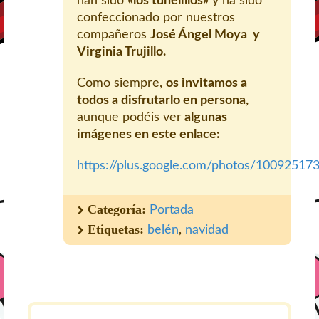
han sido
«los tunelillos»
y ha sido
confeccionado por nuestros
compañeros
José Ángel Moya y
Virginia Trujillo.
Como siempre,
os invitamos a
todos a disfrutarlo en persona,
aunque podéis ver
algunas
imágenes en este enlace:
https://plus.google.com/photos/100925
Categoría:
Portada
Etiquetas:
belén
,
navidad