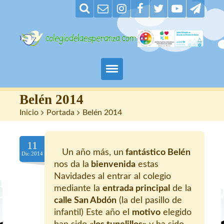
Padres
Belén 2014
Inicio
>
Portada
>
Belén 2014
Alumnos
11
Maestros
Un año más, un
fantástico Belén
Dic.2014
nos da la
bienvenida
estas
Nuestro centro
Navidades al entrar al colegio
mediante la
entrada principal
de la
Contacto
calle San Abdón
(la del pasillo de
infantil) Este año el
motivo
elegido