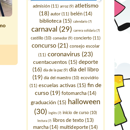
atletismo
admisión
(11)
arroz
(9)
(18)
belén
(14)
autor
(11)
biblioteca
(15)
calendario
(7)
imo
carnaval
(29)
carrera solidaria
(7)
concierto
(11)
castillo
(10)
comedor
(9)
concurso
(21)
consejo escolar
coronavirus
(23)
(11)
deporte
cuentacuentos
(15)
día del libro
(16)
día de la paz
(9)
(19)
ecovidrio
día del maestro
(10)
fin de
escuelas activas
(15)
(11)
curso
(19)
fotomarcha
(14)
halloween
graduación
(15)
(30)
inicio de curso
(10)
inglés
(7)
libros de texto
(13)
lectura
(7)
marcha
(14)
multideporte
(14)