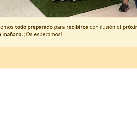
enemos
todo preparado
para
recibiros
con ilusión el
próx
la mañana.
¡Os esperamos!