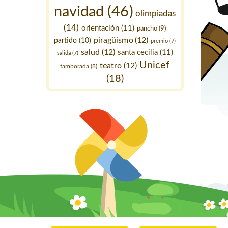
navidad
(46)
olimpiadas
(14)
orientación
(11)
pancho
(9)
piragüismo
(12)
partido
(10)
premio
(7)
salud
(12)
santa cecilia
(11)
salida
(7)
Unicef
teatro
(12)
tamborada
(8)
(18)