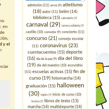
n
atletismo
admisión
(11)
arroz
(9)
(18)
belén
(14)
autor
(11)
biblioteca
(15)
calendario
(7)
mo
carnaval
(29)
carrera solidaria
(7)
o: en
concierto
(11)
de
castillo
(10)
comedor
(9)
concurso
(21)
ción,
consejo escolar
 y el
coronavirus
(23)
(11)
n
deporte
cuentacuentos
(15)
día del libro
(16)
día de la paz
(9)
(19)
ecovidrio
día del maestro
(10)
nciar
fin de
escuelas activas
(15)
(11)
curso
(19)
fotomarcha
(14)
halloween
graduación
(15)
(30)
inicio de curso
(10)
inglés
(7)
libros de texto
(13)
lectura
(7)
marcha
(14)
multideporte
(14)