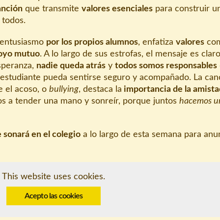
anción
que transmite
valores esenciales
para construir u
 todos.
entusiasmo
por los propios alumnos
, enfatiza
valores
co
poyo mutuo
. A lo largo de sus estrofas, el mensaje es clar
speranza,
nadie queda atrás
y
todos somos responsables
 estudiante pueda sentirse seguro y acompañado. La can
 el acoso, o
bullying
, destaca la
importancia de la amistad
dos a tender una mano y sonreír, porque juntos
hacemos u
e sonará en el colegio
a lo largo de esta semana para anu
This website uses cookies.
Acepto las cookies