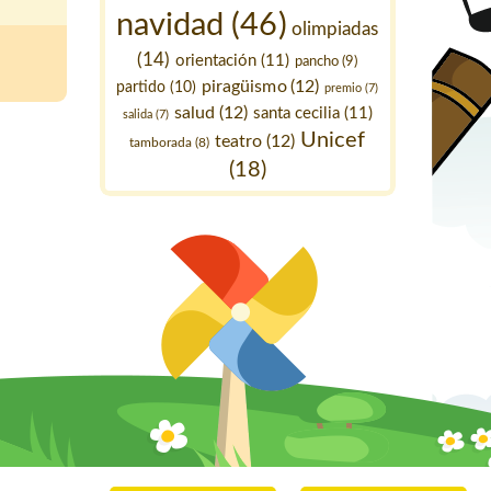
navidad
(46)
olimpiadas
(14)
orientación
(11)
pancho
(9)
piragüismo
(12)
partido
(10)
premio
(7)
salud
(12)
santa cecilia
(11)
salida
(7)
Unicef
teatro
(12)
tamborada
(8)
(18)