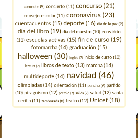
concurso
(21)
concierto
(11)
comedor
(9)
coronavirus
(23)
consejo escolar
(11)
deporte
(16)
cuentacuentos
(15)
día de la paz
(9)
día del libro
(19)
ecovidrio
día del maestro
(10)
fin de curso
(19)
escuelas activas
(15)
(11)
fotomarcha
(14)
graduación
(15)
halloween
(30)
inicio de curso
(10)
inglés
(7)
marcha
(14)
libros de texto
(13)
lectura
(7)
navidad
(46)
multideporte
(14)
olimpiadas
(14)
orientación
(11)
pancho
(9)
partido
piragüismo
(12)
salud
(12)
santa
(10)
premio
(7)
salida
(7)
Unicef
(18)
teatro
(12)
cecilia
(11)
tamborada
(8)