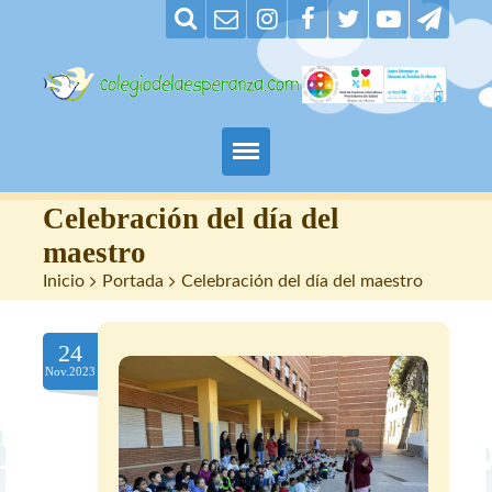
Padres
Celebración del día del
maestro
Alumnos
Inicio
>
Portada
>
Celebración del día del maestro
Maestros
24
Nuestro centro
Nov.2023
Contacto