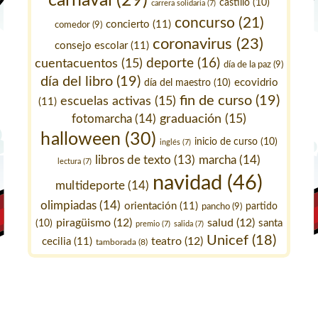
carnaval
(29)
castillo
(10)
carrera solidaria
(7)
concurso
(21)
concierto
(11)
comedor
(9)
coronavirus
(23)
consejo escolar
(11)
deporte
(16)
cuentacuentos
(15)
día de la paz
(9)
día del libro
(19)
ecovidrio
día del maestro
(10)
fin de curso
(19)
escuelas activas
(15)
(11)
fotomarcha
(14)
graduación
(15)
halloween
(30)
inicio de curso
(10)
inglés
(7)
marcha
(14)
libros de texto
(13)
lectura
(7)
navidad
(46)
multideporte
(14)
olimpiadas
(14)
orientación
(11)
pancho
(9)
partido
piragüismo
(12)
salud
(12)
santa
(10)
premio
(7)
salida
(7)
Unicef
(18)
teatro
(12)
cecilia
(11)
tamborada
(8)