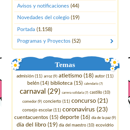
Avisos y notificaciones
(44)
Novedades del colegio
(19)
Portada
(1.158)
Programas y Proyectos
(52)
Temas
atletismo
(18)
admisión
(11)
autor
(11)
arroz
(9)
belén
(14)
biblioteca
(15)
calendario
(7)
carnaval
(29)
castillo
(10)
carrera solidaria
(7)
concurso
(21)
concierto
(11)
comedor
(9)
coronavirus
(23)
consejo escolar
(11)
deporte
(16)
cuentacuentos
(15)
día de la paz
(9)
día del libro
(19)
ecovidrio
día del maestro
(10)