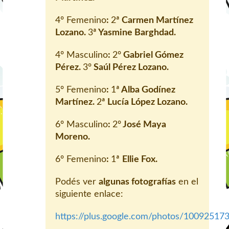
4º Femenino
:
2ª
Carmen Martínez
Lozano.
3ª
Yasmine Barghdad.
4º Masculino
:
2º
Gabriel Gómez
Pérez.
3º
Saúl Pérez Lozano.
5º Femenino
:
1ª
Alba Godínez
Martínez.
2ª
Lucía López Lozano.
6º Masculino
:
2º
José Maya
Moreno.
6º Femenino
:
1ª
Ellie Fox.
Podés ver
algunas fotografías
en el
siguiente enlace:
https://plus.google.com/photos/100925