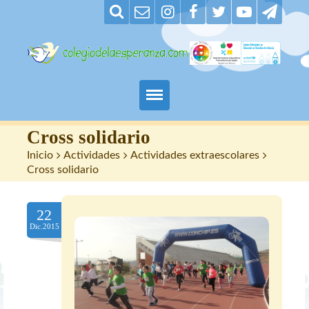
Padres
Cross solidario
Inicio
>
Actividades
>
Actividades extraescolares
>
Alumnos
Cross solidario
Maestros
22
Dic.2015
Nuestro centro
Contacto