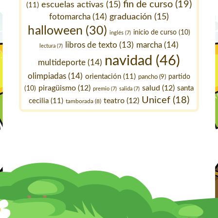
fin de curso
(19)
escuelas activas
(15)
(11)
fotomarcha
(14)
graduación
(15)
halloween
(30)
inicio de curso
(10)
inglés
(7)
marcha
(14)
libros de texto
(13)
lectura
(7)
navidad
(46)
multideporte
(14)
olimpiadas
(14)
orientación
(11)
pancho
(9)
partido
piragüismo
(12)
salud
(12)
santa
(10)
premio
(7)
salida
(7)
Unicef
(18)
teatro
(12)
cecilia
(11)
tamborada
(8)