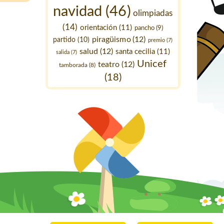
navidad
(46)
olimpiadas
(14)
orientación
(11)
pancho
(9)
piragüismo
(12)
partido
(10)
premio
(7)
salud
(12)
santa cecilia
(11)
salida
(7)
Unicef
teatro
(12)
tamborada
(8)
(18)