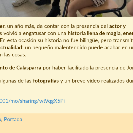
er,
un año más, de contar con la presencia del
actor y
s volvió a engatusar con una
historia llena de magia, ene
En esta ocasión su historia no fue bilingüe, pero transmit
ctualidad
: un pequeño malentendido puede acabar en u
n las cosas.
nto
de Calasparra
por haber facilitado la presencia de Jo
algunas de las
fotografías
y un breve vídeo realizados du
:5001/mo/sharing/wtVqgX5Pi
o
,
Portada