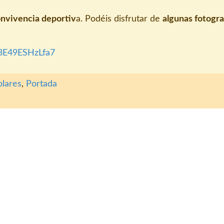
nvivencia deportiv
a. Podéis disfrutar de
algunas fotogra
M3E49ESHzLfa7
olares
,
Portada