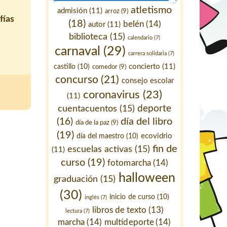
atletismo
admisión
(11)
arroz
(9)
fías
(18)
belén
(14)
autor
(11)
biblioteca
(15)
calendario
(7)
carnaval
(29)
carrera solidaria
(7)
concierto
(11)
castillo
(10)
comedor
(9)
concurso
(21)
consejo escolar
coronavirus
(23)
(11)
deporte
cuentacuentos
(15)
día del libro
(16)
día de la paz
(9)
(19)
ecovidrio
día del maestro
(10)
fin de
escuelas activas
(15)
(11)
curso
(19)
fotomarcha
(14)
halloween
graduación
(15)
(30)
inicio de curso
(10)
inglés
(7)
libros de texto
(13)
lectura
(7)
marcha
(14)
multideporte
(14)