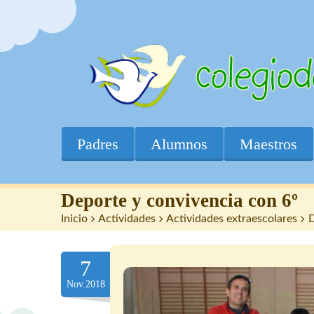
Padres
Alumnos
Maestros
Deporte y convivencia con 6º
Inicio
>
Actividades
>
Actividades extraescolares
>
D
7
Nov.2018