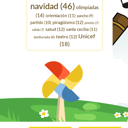
navidad
(46)
olimpiadas
(14)
orientación
(11)
pancho
(9)
piragüismo
(12)
partido
(10)
premio
(7)
salud
(12)
santa cecilia
(11)
salida
(7)
Unicef
teatro
(12)
tamborada
(8)
(18)