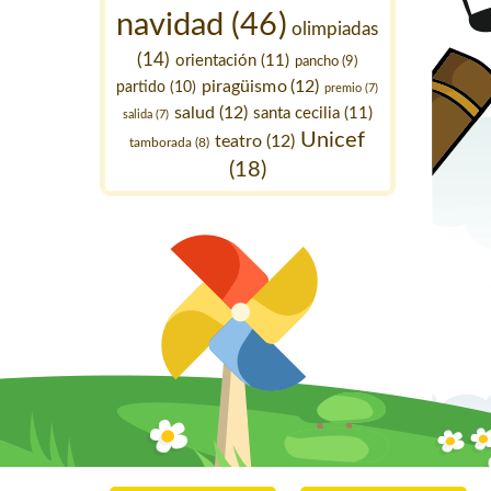
navidad
(46)
olimpiadas
(14)
orientación
(11)
pancho
(9)
piragüismo
(12)
partido
(10)
premio
(7)
salud
(12)
santa cecilia
(11)
salida
(7)
Unicef
teatro
(12)
tamborada
(8)
(18)