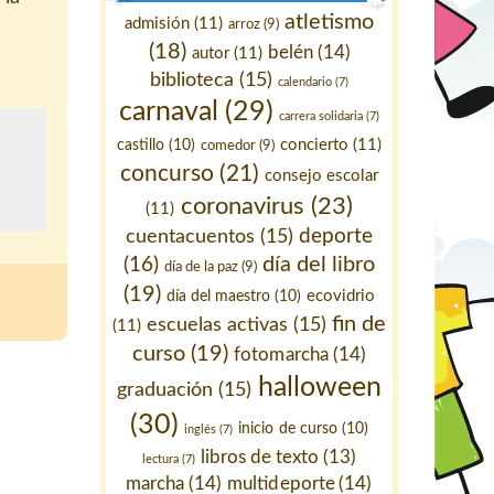
atletismo
admisión
(11)
arroz
(9)
(18)
belén
(14)
autor
(11)
biblioteca
(15)
calendario
(7)
carnaval
(29)
carrera solidaria
(7)
concierto
(11)
castillo
(10)
comedor
(9)
concurso
(21)
consejo escolar
coronavirus
(23)
(11)
deporte
cuentacuentos
(15)
día del libro
(16)
día de la paz
(9)
(19)
ecovidrio
día del maestro
(10)
fin de
escuelas activas
(15)
(11)
curso
(19)
fotomarcha
(14)
halloween
graduación
(15)
(30)
inicio de curso
(10)
inglés
(7)
libros de texto
(13)
lectura
(7)
marcha
(14)
multideporte
(14)