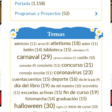
Portada
(1.158)
Programas y Proyectos
(52)
Temas
atletismo
(18)
admisión
(11)
autor
(11)
arroz
(9)
belén
(14)
biblioteca
(15)
calendario
(7)
carnaval
(29)
castillo
(10)
carrera solidaria
(7)
concurso
(21)
concierto
(11)
comedor
(9)
coronavirus
(23)
consejo escolar
(11)
deporte
(16)
cuentacuentos
(15)
día de la paz
(9)
día del libro
(19)
ecovidrio
día del maestro
(10)
fin de curso
(19)
escuelas activas
(15)
(11)
fotomarcha
(14)
graduación
(15)
halloween
(30)
inicio de curso
(10)
inglés
(7)