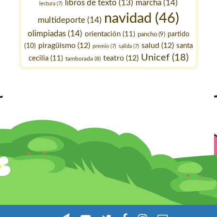
marcha
(14)
libros de texto
(13)
lectura
(7)
navidad
(46)
multideporte
(14)
olimpiadas
(14)
orientación
(11)
pancho
(9)
partido
piragüismo
(12)
salud
(12)
santa
(10)
premio
(7)
salida
(7)
Unicef
(18)
teatro
(12)
cecilia
(11)
tamborada
(8)