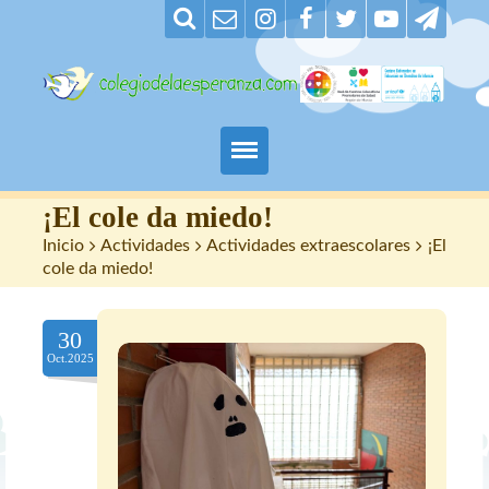
Padres
¡El cole da miedo!
Inicio
>
Actividades
>
Actividades extraescolares
>
¡El
Alumnos
cole da miedo!
Maestros
30
Oct.2025
Nuestro centro
Contacto