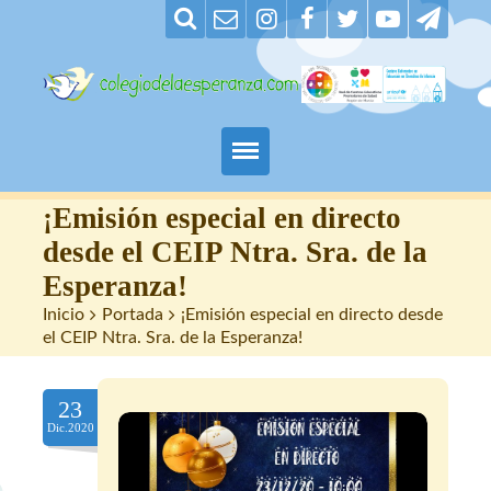
Padres
¡Emisión especial en directo
desde el CEIP Ntra. Sra. de la
Alumnos
Esperanza!
Inicio
>
Portada
>
¡Emisión especial en directo desde
Maestros
el CEIP Ntra. Sra. de la Esperanza!
Nuestro centro
23
Contacto
Dic.2020