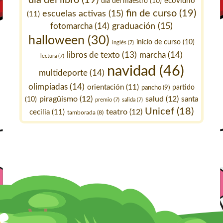
día del libro
(19)
ecovidrio
día del maestro
(10)
fin de curso
(19)
escuelas activas
(15)
(11)
fotomarcha
(14)
graduación
(15)
halloween
(30)
inicio de curso
(10)
inglés
(7)
marcha
(14)
libros de texto
(13)
lectura
(7)
navidad
(46)
multideporte
(14)
olimpiadas
(14)
orientación
(11)
pancho
(9)
partido
piragüismo
(12)
salud
(12)
santa
(10)
premio
(7)
salida
(7)
Unicef
(18)
teatro
(12)
cecilia
(11)
tamborada
(8)