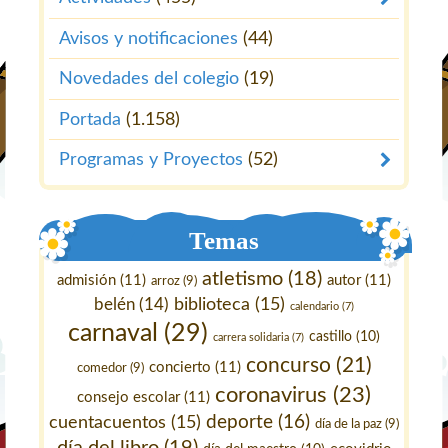
Avisos y notificaciones
(44)
Novedades del colegio
(19)
Portada
(1.158)
Programas y Proyectos
(52)
Temas
atletismo
(18)
admisión
(11)
autor
(11)
arroz
(9)
belén
(14)
biblioteca
(15)
calendario
(7)
carnaval
(29)
castillo
(10)
carrera solidaria
(7)
concurso
(21)
concierto
(11)
comedor
(9)
coronavirus
(23)
consejo escolar
(11)
deporte
(16)
cuentacuentos
(15)
día de la paz
(9)