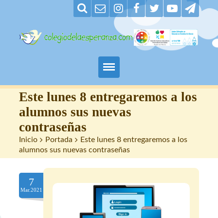
Padres
Este lunes 8 entregaremos a los
alumnos sus nuevas
Alumnos
contraseñas
Inicio
>
Portada
>
Este lunes 8 entregaremos a los
Maestros
alumnos sus nuevas contraseñas
Nuestro centro
7
Contacto
Mar.2021