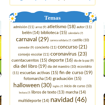
Temas
atletismo
(18)
admisión
(11)
autor
(11)
arroz
(9)
belén
(14)
biblioteca
(15)
calendario
(7)
carnaval
(29)
castillo
(10)
carrera solidaria
(7)
concurso
(21)
concierto
(11)
comedor
(9)
coronavirus
(23)
consejo escolar
(11)
deporte
(16)
cuentacuentos
(15)
día de la paz
(9)
día del libro
(19)
ecovidrio
día del maestro
(10)
fin de curso
(19)
escuelas activas
(15)
(11)
fotomarcha
(14)
graduación
(15)
halloween
(30)
inicio de curso
(10)
inglés
(7)
marcha
(14)
libros de texto
(13)
lectura
(7)
navidad
(46)
multideporte
(14)