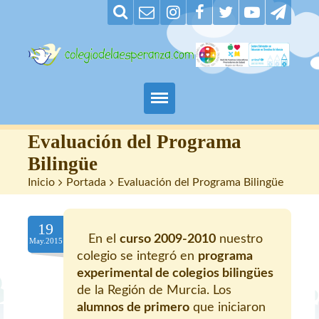
Padres
Evaluación del Programa
Bilingüe
Alumnos
Inicio
>
Portada
>
Evaluación del Programa Bilingüe
Maestros
19
En el
curso 2009-2010
nuestro
Nuestro centro
May.2015
colegio se integró en
programa
experimental de colegios bilingües
Contacto
de la Región de Murcia. Los
alumnos de primero
que iniciaron