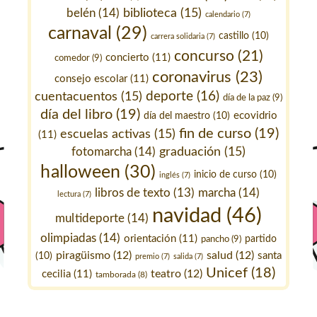
belén
(14)
biblioteca
(15)
calendario
(7)
carnaval
(29)
castillo
(10)
carrera solidaria
(7)
concurso
(21)
concierto
(11)
comedor
(9)
coronavirus
(23)
consejo escolar
(11)
deporte
(16)
cuentacuentos
(15)
día de la paz
(9)
día del libro
(19)
ecovidrio
día del maestro
(10)
fin de curso
(19)
escuelas activas
(15)
(11)
fotomarcha
(14)
graduación
(15)
halloween
(30)
inicio de curso
(10)
inglés
(7)
marcha
(14)
libros de texto
(13)
lectura
(7)
navidad
(46)
multideporte
(14)
olimpiadas
(14)
orientación
(11)
pancho
(9)
partido
piragüismo
(12)
salud
(12)
santa
(10)
premio
(7)
salida
(7)
Unicef
(18)
teatro
(12)
cecilia
(11)
tamborada
(8)