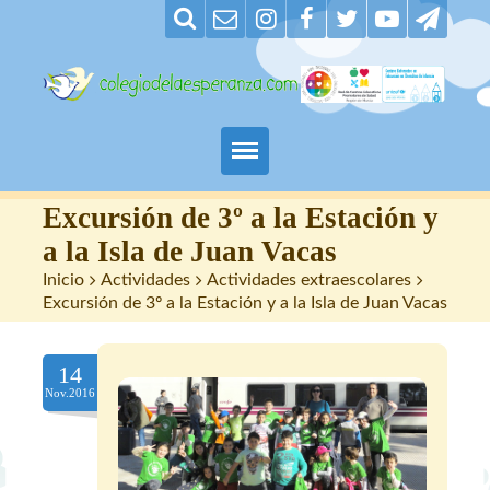
Padres
Excursión de 3º a la Estación y
a la Isla de Juan Vacas
Alumnos
Inicio
>
Actividades
>
Actividades extraescolares
>
Excursión de 3º a la Estación y a la Isla de Juan Vacas
Maestros
14
Nuestro centro
Nov.2016
Contacto