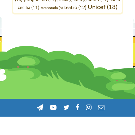
premio
(7)
salida
(7)
Unicef
(18)
teatro
(12)
cecilia
(11)
tamborada
(8)