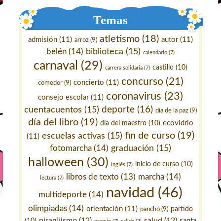
Temas
atletismo
(18)
admisión
(11)
autor
(11)
arroz
(9)
belén
(14)
biblioteca
(15)
calendario
(7)
carnaval
(29)
castillo
(10)
carrera solidaria
(7)
concurso
(21)
concierto
(11)
comedor
(9)
coronavirus
(23)
consejo escolar
(11)
deporte
(16)
cuentacuentos
(15)
día de la paz
(9)
día del libro
(19)
ecovidrio
día del maestro
(10)
fin de curso
(19)
escuelas activas
(15)
(11)
fotomarcha
(14)
graduación
(15)
halloween
(30)
inicio de curso
(10)
inglés
(7)
marcha
(14)
libros de texto
(13)
lectura
(7)
navidad
(46)
multideporte
(14)
olimpiadas
(14)
orientación
(11)
pancho
(9)
partido
piragüismo
(12)
salud
(12)
santa
(10)