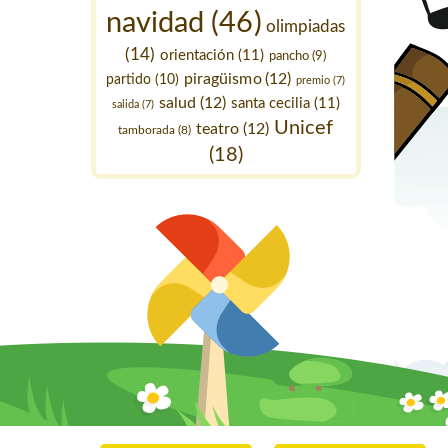
navidad
(46)
olimpiadas
(14)
orientación
(11)
pancho
(9)
piragüismo
(12)
partido
(10)
premio
(7)
salud
(12)
santa cecilia
(11)
salida
(7)
Unicef
teatro
(12)
tamborada
(8)
(18)