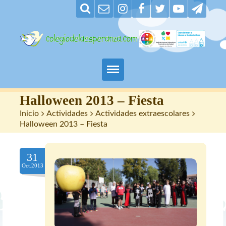
Padres
Halloween 2013 – Fiesta
Inicio
>
Actividades
>
Actividades extraescolares
>
Alumnos
Halloween 2013 – Fiesta
Maestros
31
Oct.2013
Nuestro centro
Contacto