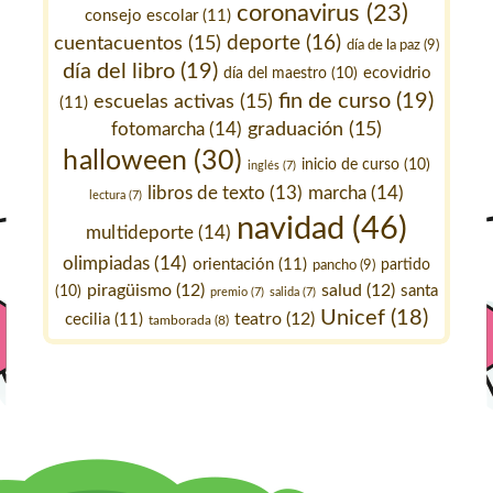
coronavirus
(23)
consejo escolar
(11)
deporte
(16)
cuentacuentos
(15)
día de la paz
(9)
día del libro
(19)
ecovidrio
día del maestro
(10)
fin de curso
(19)
escuelas activas
(15)
(11)
fotomarcha
(14)
graduación
(15)
halloween
(30)
inicio de curso
(10)
inglés
(7)
marcha
(14)
libros de texto
(13)
lectura
(7)
navidad
(46)
multideporte
(14)
olimpiadas
(14)
orientación
(11)
pancho
(9)
partido
piragüismo
(12)
salud
(12)
santa
(10)
premio
(7)
salida
(7)
Unicef
(18)
teatro
(12)
cecilia
(11)
tamborada
(8)