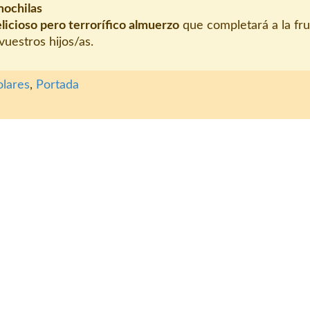
mochilas
licioso pero terrorífico almuerzo
que completará a la fru
uestros hijos/as.
olares
,
Portada