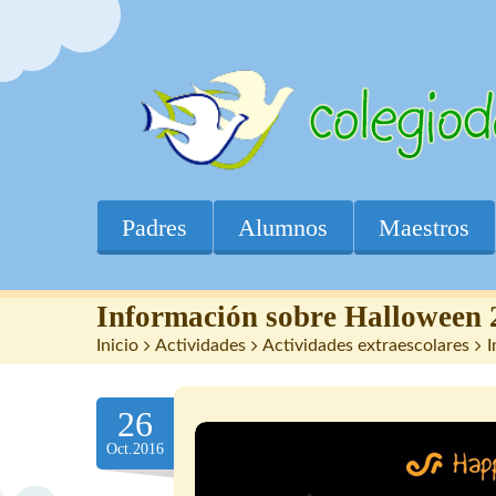
Padres
Alumnos
Maestros
Información sobre Halloween 
Inicio
>
Actividades
>
Actividades extraescolares
>
I
26
Oct.2016