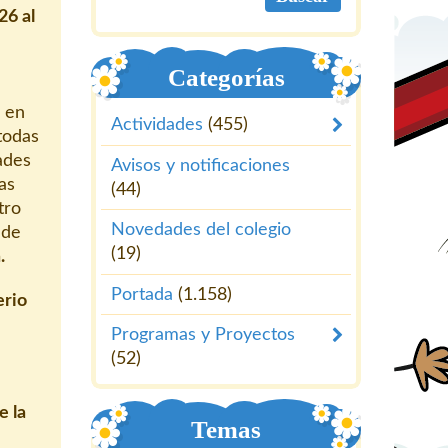
26 al
8
Categorías
o en
Actividades
(455)
 todas
dades
Avisos y notificaciones
as
(44)
tro
Novedades del colegio
 de
(19)
.
Portada
(1.158)
erio
Programas y Proyectos
(52)
e la
Temas