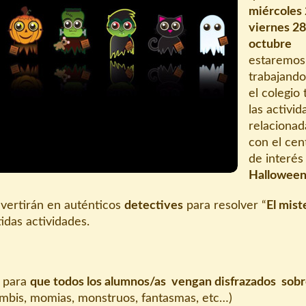
miércoles 
viernes 2
octubre
estaremos
trabajand
el colegio
las activi
relacionad
con el cen
de interés
Halloween
vertirán en auténticos
detectives
para resolver “
El mist
tidas actividades.
s para
que todos los alumnos/as vengan disfrazados sobr
mbis, momias, monstruos, fantasmas, etc…)