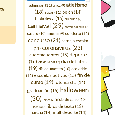
atletismo
admisión
(11)
arroz
(9)
ta
(18)
belén
(14)
autor
(11)
biblioteca
(15)
calendario
(7)
carnaval
(29)
carrera solidaria
(7)
concierto
(11)
castillo
(10)
comedor
(9)
concurso
(21)
consejo escolar
coronavirus
(23)
(11)
deporte
cuentacuentos
(15)
día del libro
(16)
día de la paz
(9)
(19)
ecovidrio
día del maestro
(10)
fin de
escuelas activas
(15)
(11)
curso
(19)
fotomarcha
(14)
halloween
graduación
(15)
(30)
inicio de curso
(10)
inglés
(7)
libros de texto
(13)
lectura
(7)
marcha
(14)
multideporte
(14)