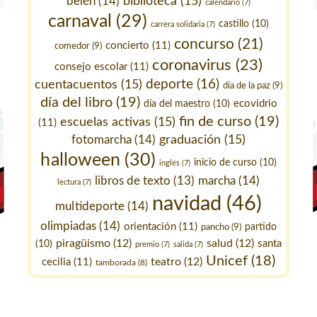
belén
(14)
biblioteca
(15)
calendario
(7)
carnaval
(29)
castillo
(10)
carrera solidaria
(7)
concurso
(21)
concierto
(11)
comedor
(9)
coronavirus
(23)
consejo escolar
(11)
deporte
(16)
cuentacuentos
(15)
día de la paz
(9)
día del libro
(19)
ecovidrio
día del maestro
(10)
fin de curso
(19)
escuelas activas
(15)
(11)
fotomarcha
(14)
graduación
(15)
halloween
(30)
inicio de curso
(10)
inglés
(7)
marcha
(14)
libros de texto
(13)
lectura
(7)
navidad
(46)
multideporte
(14)
olimpiadas
(14)
orientación
(11)
pancho
(9)
partido
piragüismo
(12)
salud
(12)
santa
(10)
premio
(7)
salida
(7)
Unicef
(18)
teatro
(12)
cecilia
(11)
tamborada
(8)