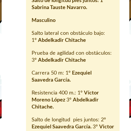
Salto de longitud pies juntos:
1ª
Sabrina Tauste Navarro.
Masculino
Salto lateral con obstáculo bajo:
1º
Abdelkadir Chitache
Prueba de agilidad con obstáculos:
3º
Abdelkadir Chitache
Carrera 50 m: 1º
Ezequiel
Saavedra García.
Resistencia 400 m.: 1º
Víctor
Moreno López
3º
Abdelkadir
Chitache.
Salto de longitud pies juntos: 2º
Ezequiel Saavedra García.
3º
Victor