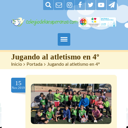
Padres
Jugando al atletismo en 4º
Inicio
>
Portada
>
Jugando al atletismo en 4º
Alumnos
15
Maestros
Nov.2019
Nuestro centro
Contacto