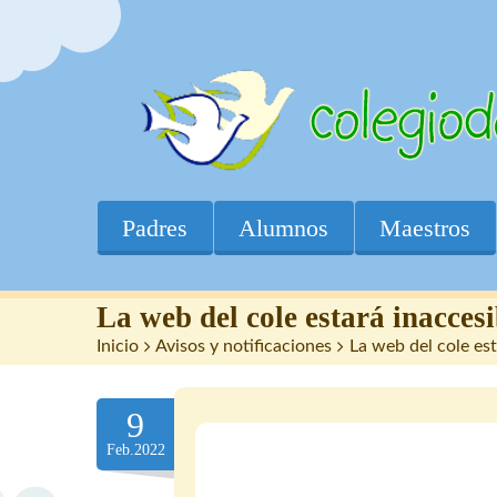
Padres
Alumnos
Maestros
La web del cole estará inacces
Inicio
>
Avisos y notificaciones
>
La web del cole es
9
Feb.2022