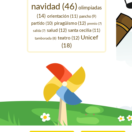
navidad
(46)
olimpiadas
(14)
orientación
(11)
pancho
(9)
piragüismo
(12)
partido
(10)
premio
(7)
salud
(12)
santa cecilia
(11)
salida
(7)
Unicef
teatro
(12)
tamborada
(8)
(18)