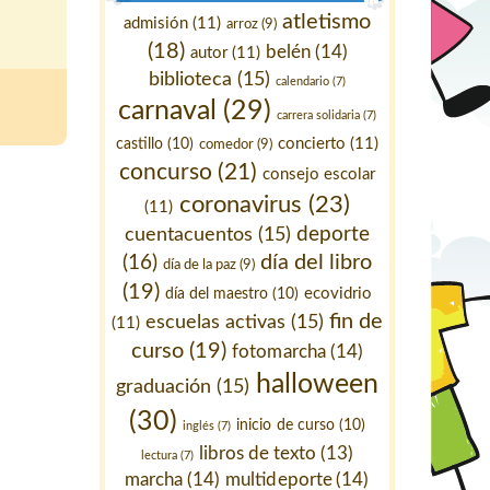
atletismo
admisión
(11)
arroz
(9)
(18)
belén
(14)
autor
(11)
biblioteca
(15)
calendario
(7)
carnaval
(29)
carrera solidaria
(7)
concierto
(11)
castillo
(10)
comedor
(9)
concurso
(21)
consejo escolar
coronavirus
(23)
(11)
deporte
cuentacuentos
(15)
día del libro
(16)
día de la paz
(9)
(19)
ecovidrio
día del maestro
(10)
fin de
escuelas activas
(15)
(11)
curso
(19)
fotomarcha
(14)
halloween
graduación
(15)
(30)
inicio de curso
(10)
inglés
(7)
libros de texto
(13)
lectura
(7)
marcha
(14)
multideporte
(14)