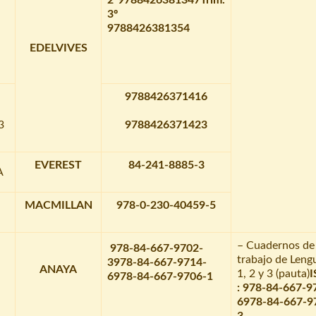
3º
9788426381354
EDELVIVES
9788426371416
3
9788426371423
EVEREST
84-241-8885-3
A
MACMILLAN
978-0-230-40459-5
– Cuadernos de
978-84-667-9702-
trabajo de Leng
3
978-84-667-9714-
ANAYA
1, 2 y 3 (pauta)
6
978-84-667-9706-1
:
978-84-667-9
6
978-84-667-9
3