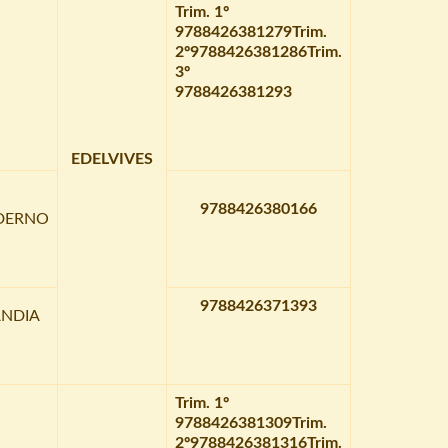
Trim. 1º
9788426381279
Trim.
2º
9788426381286
Trim.
3º
9788426381293
EDELVIVES
9788426380166
DERNO
9788426371393
ANDIA
Trim. 1º
9788426381309
Trim.
2º
9788426381316
Trim.