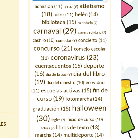
atletismo
admisión
(11)
arroz
(9)
(18)
belén
(14)
autor
(11)
biblioteca
(15)
calendario
(7)
carnaval
(29)
carrera solidaria
(7)
concierto
(11)
castillo
(10)
comedor
(9)
concurso
(21)
consejo escolar
coronavirus
(23)
(11)
deporte
cuentacuentos
(15)
día del libro
(16)
día de la paz
(9)
(19)
ecovidrio
día del maestro
(10)
fin de
escuelas activas
(15)
(11)
curso
(19)
fotomarcha
(14)
halloween
graduación
(15)
(30)
inicio de curso
(10)
inglés
(7)
LES
libros de texto
(13)
lectura
(7)
marcha
(14)
multideporte
(14)