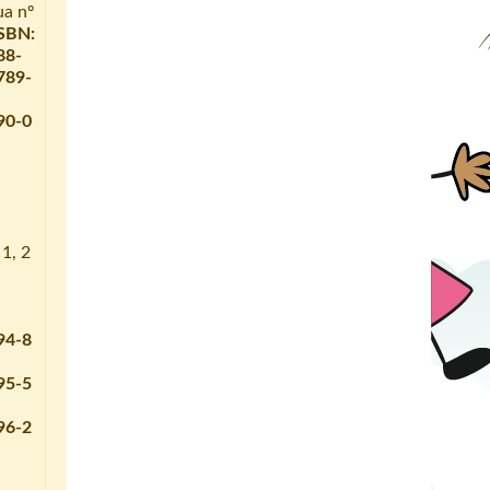
ua nº
SBN:
88-
789-
90-0
1, 2
94-8
95-5
96-2