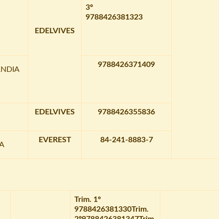
3º
9788426381323
EDELVIVES
9788426371409
ANDIA
EDELVIVES
9788426355836
EVEREST
84-241-8883-7
A
Trim. 1º
9788426381330
Trim.
2º
9788426381347
Trim.