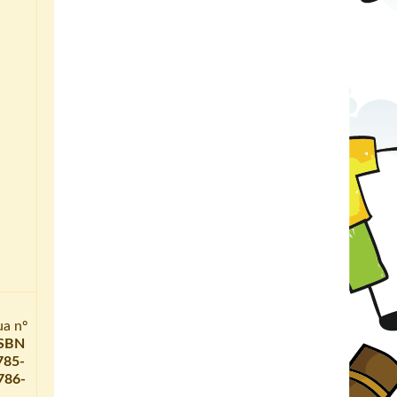
ua nº
ISBN
785-
786-