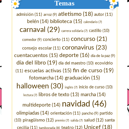
Temas
atletismo
(18)
admisión
(11)
autor
(11)
arroz
(9)
belén
(14)
biblioteca
(15)
calendario
(7)
carnaval
(29)
castillo
(10)
carrera solidaria
(7)
concurso
(21)
concierto
(11)
comedor
(9)
coronavirus
(23)
consejo escolar
(11)
deporte
(16)
cuentacuentos
(15)
día de la paz
(9)
día del libro
(19)
ecovidrio
día del maestro
(10)
fin de curso
(19)
escuelas activas
(15)
(11)
fotomarcha
(14)
graduación
(15)
halloween
(30)
inicio de curso
(10)
inglés
(7)
marcha
(14)
libros de texto
(13)
lectura
(7)
navidad
(46)
multideporte
(14)
olimpiadas
(14)
orientación
(11)
pancho
(9)
partido
piragüismo
(12)
salud
(12)
santa
(10)
premio
(7)
salida
(7)
Unicef
(18)
teatro
(12)
cecilia
(11)
tamborada
(8)