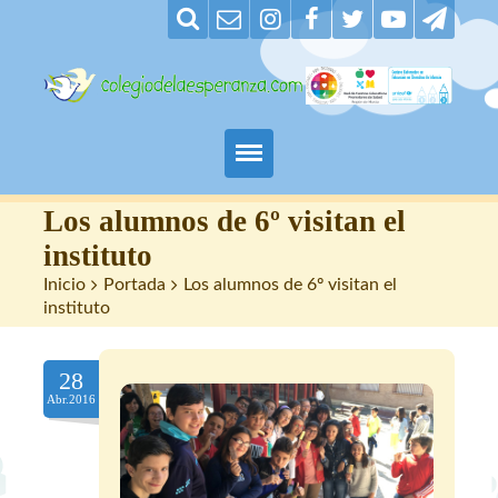
Padres
Los alumnos de 6º visitan el
instituto
Alumnos
Inicio
>
Portada
>
Los alumnos de 6º visitan el
instituto
Maestros
28
Nuestro centro
Abr.2016
Contacto