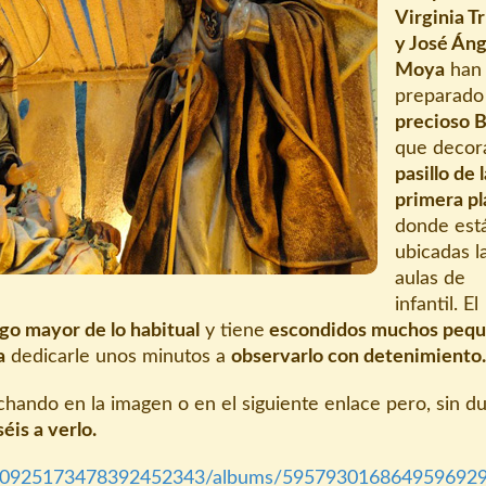
Virginia Tr
y José Áng
Moya
han
preparado
precioso 
que decor
pasillo de 
primera pl
donde est
ubicadas l
aulas de
infantil. El
go mayor de lo habitual
y tiene
escondidos muchos peq
a
dedicarle unos minutos a
observarlo con detenimiento.
hando en la imagen o en el siguiente enlace pero, sin du
is a verlo.
s/100925173478392452343/albums/595793016864959692