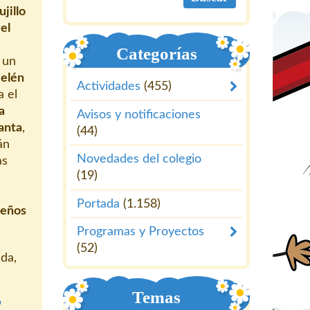
ujillo
el
Categorías
 un
Belén
Actividades
(455)
a el
la
Avisos y notificaciones
anta
,
(44)
án
Novedades del colegio
as
(19)
Portada
(1.158)
ueños
Programas y Proyectos
(52)
da,
Temas
9