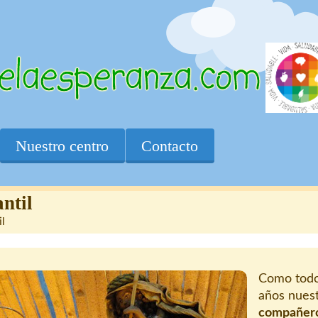
Nuestro centro
Contacto
antil
il
Como todo
años nues
compañer