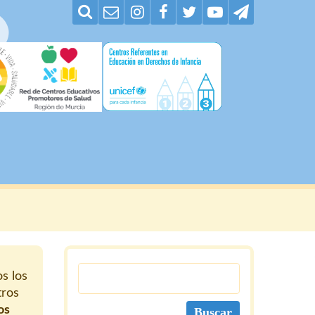
s los
tros
os