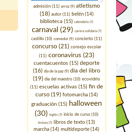
atletismo
admisión
(11)
arroz
(9)
(18)
belén
(14)
autor
(11)
biblioteca
(15)
calendario
(7)
carnaval
(29)
carrera solidaria
(7)
concierto
(11)
castillo
(10)
comedor
(9)
concurso
(21)
consejo escolar
coronavirus
(23)
(11)
deporte
cuentacuentos
(15)
día del libro
(16)
día de la paz
(9)
(19)
ecovidrio
día del maestro
(10)
fin de
escuelas activas
(15)
(11)
curso
(19)
fotomarcha
(14)
halloween
graduación
(15)
(30)
inicio de curso
(10)
inglés
(7)
libros de texto
(13)
lectura
(7)
marcha
(14)
multideporte
(14)