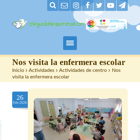
Padres
Nos visita la enfermera escolar
Inicio
>
Actividades
>
Actividades de centro
>
Nos
Alumnos
visita la enfermera escolar
Maestros
26
Feb.2026
Nuestro centro
Contacto