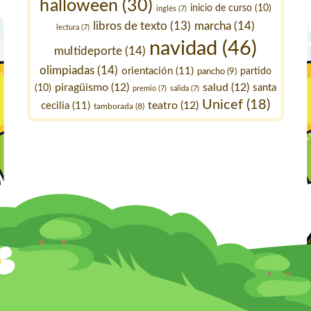
halloween
(30)
inicio de curso
(10)
inglés
(7)
marcha
(14)
libros de texto
(13)
lectura
(7)
navidad
(46)
multideporte
(14)
olimpiadas
(14)
orientación
(11)
pancho
(9)
partido
piragüismo
(12)
salud
(12)
santa
(10)
premio
(7)
salida
(7)
Unicef
(18)
teatro
(12)
cecilia
(11)
tamborada
(8)