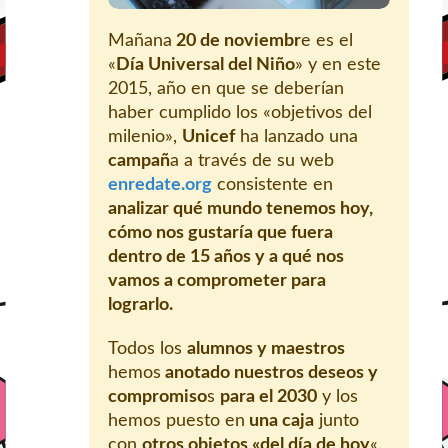
Mañana
20 de noviembr
e es el
«
Día Universal del Niño
» y en este
2015, año en que se deberían
haber cumplido los «objetivos del
milenio»,
Unicef
ha lanzado una
campañ
a a través de su web
enredate.org
consistente en
analizar qué mundo tenemos hoy,
cómo nos gustaría que fuera
dentro de 15 años y a qué nos
vamos a comprometer para
lograrlo.
Todos los
alumnos y maestros
hemos
anotado nuestros deseos y
compromiso
s
para el 2030
y los
hemos puesto en
una caja
junto
con
otros objetos «del día de hoy
«.