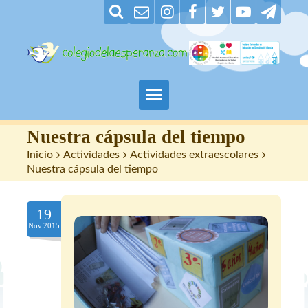
Padres
Nuestra cápsula del tiempo
Inicio
>
Actividades
>
Actividades extraescolares
>
Alumnos
Nuestra cápsula del tiempo
Maestros
19
Nov.2015
Nuestro centro
Contacto