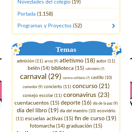
Novedades del colegio
(19)
Portada
(1.158)
Programas y Proyectos
(52)
Temas
atletismo
(18)
admisión
(11)
autor
(11)
arroz
(9)
belén
(14)
biblioteca
(15)
calendario
(7)
carnaval
(29)
castillo
(10)
carrera solidaria
(7)
concurso
(21)
concierto
(11)
comedor
(9)
coronavirus
(23)
consejo escolar
(11)
deporte
(16)
cuentacuentos
(15)
día de la paz
(9)
día del libro
(19)
ecovidrio
día del maestro
(10)
fin de curso
(19)
escuelas activas
(15)
(11)
fotomarcha
(14)
graduación
(15)