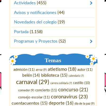
Actividades
(455)
Avisos y notificaciones
(44)
Novedades del colegio
(19)
Portada
(1.158)
Programas y Proyectos
(52)
Temas
atletismo
(18)
admisión
(11)
autor
(11)
arroz
(9)
belén
(14)
biblioteca
(15)
calendario
(7)
carnaval
(29)
castillo
(10)
carrera solidaria
(7)
concurso
(21)
concierto
(11)
comedor
(9)
coronavirus
(23)
consejo escolar
(11)
deporte
(16)
cuentacuentos
(15)
día de la paz
(9)