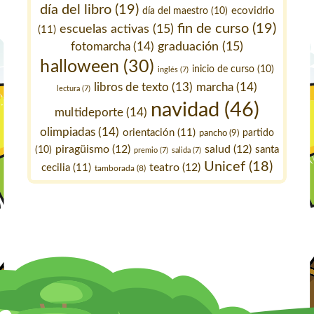
día del libro
(19)
ecovidrio
día del maestro
(10)
fin de curso
(19)
escuelas activas
(15)
(11)
fotomarcha
(14)
graduación
(15)
halloween
(30)
inicio de curso
(10)
inglés
(7)
marcha
(14)
libros de texto
(13)
lectura
(7)
navidad
(46)
multideporte
(14)
olimpiadas
(14)
orientación
(11)
pancho
(9)
partido
piragüismo
(12)
salud
(12)
santa
(10)
premio
(7)
salida
(7)
Unicef
(18)
teatro
(12)
cecilia
(11)
tamborada
(8)