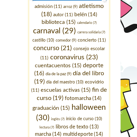
atletismo
admisión
(11)
arroz
(9)
(18)
belén
(14)
autor
(11)
biblioteca
(15)
calendario
(7)
carnaval
(29)
carrera solidaria
(7)
concierto
(11)
castillo
(10)
comedor
(9)
concurso
(21)
consejo escolar
coronavirus
(23)
(11)
deporte
cuentacuentos
(15)
día del libro
(16)
día de la paz
(9)
(19)
ecovidrio
día del maestro
(10)
fin de
escuelas activas
(15)
(11)
curso
(19)
fotomarcha
(14)
halloween
graduación
(15)
(30)
inicio de curso
(10)
inglés
(7)
libros de texto
(13)
lectura
(7)
marcha
(14)
multideporte
(14)