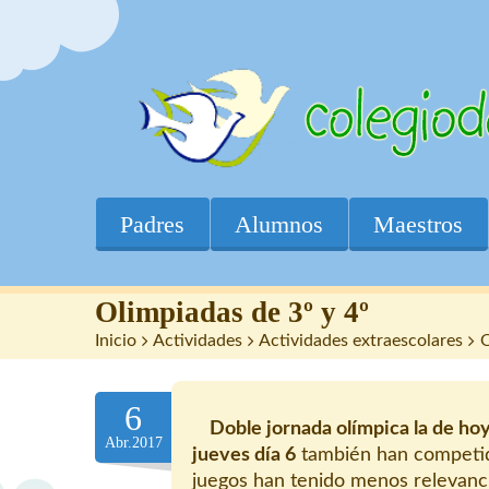
Padres
Alumnos
Maestros
Olimpiadas de 3º y 4º
Inicio
>
Actividades
>
Actividades extraescolares
>
O
6
Doble jornada olímpica la de hoy
Abr.2017
jueves día 6
también han competi
juegos han tenido menos relevanc