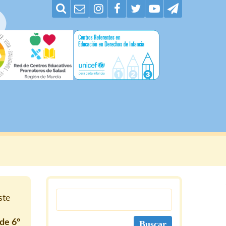
ste
de 6º