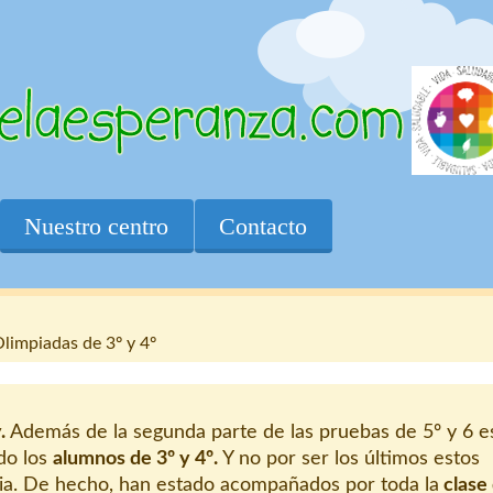
Nuestro centro
Contacto
limpiadas de 3º y 4º
.
Además de la segunda parte de las pruebas de 5º y 6 e
do los
alumnos de 3º y 4º.
Y no por ser los últimos estos
ia. De hecho, han estado acompañados por toda la
clase 