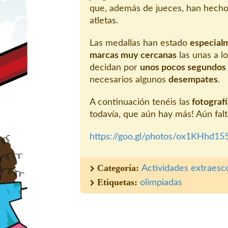
que, además de jueces, han hecho
atletas.
Las medallas han estado
especialm
marcas muy cercanas
las unas a l
decidan por
unos pocos segundos
necesarios algunos
desempates
.
A continuación tenéis las
fotografí
todavía, que aún hay más! Aún falt
https://goo.gl/photos/ox1KHhd
Categoría:
Actividades extraesc
Etiquetas:
olimpiadas