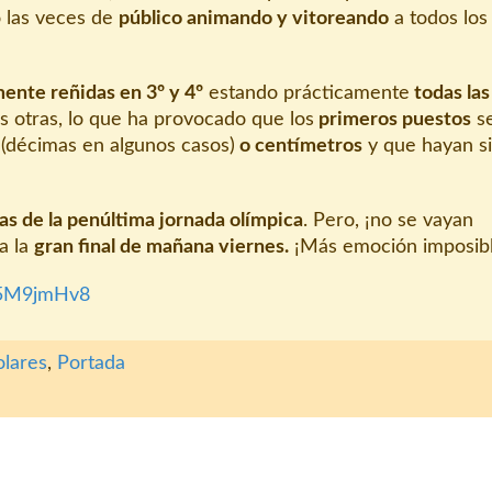
 las veces de
público animando y vitoreando
a todos los
ente reñidas en 3º y 4º
estando prácticamente
todas las
os otras, lo que ha provocado que los
primeros puestos
s
(décimas en algunos casos)
o centímetros
y que hayan s
as de la penúltima jornada olímpica
. Pero, ¡no se vayan
a la
gran final de mañana viernes.
¡Más emoción imposibl
155M9jmHv8
olares
,
Portada