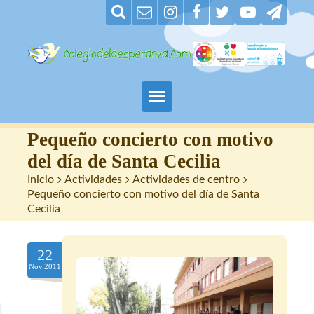
Padres
Pequeño concierto con motivo
del día de Santa Cecilia
Alumnos
Inicio
>
Actividades
>
Actividades de centro
>
Pequeño concierto con motivo del día de Santa
Maestros
Cecilia
Nuestro centro
22
Nov.2011
Contacto