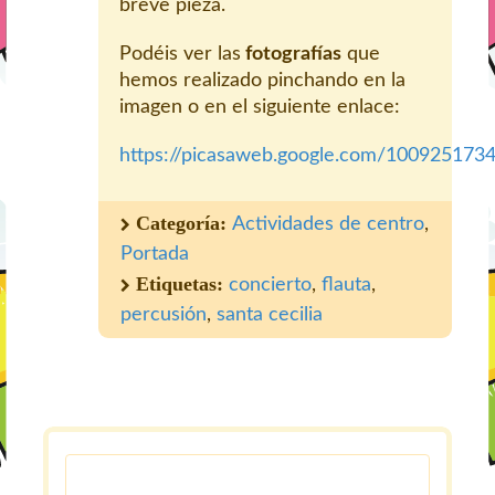
breve pieza.
Podéis ver las
fotografías
que
hemos realizado pinchando en la
imagen o en el siguiente enlace:
https://picasaweb.google.com/100925173
Categoría:
Actividades de centro
,
Portada
Etiquetas:
concierto
,
flauta
,
percusión
,
santa cecilia