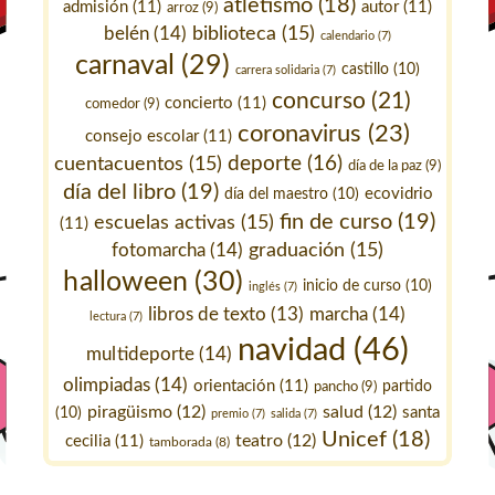
atletismo
(18)
admisión
(11)
autor
(11)
arroz
(9)
belén
(14)
biblioteca
(15)
calendario
(7)
carnaval
(29)
castillo
(10)
carrera solidaria
(7)
concurso
(21)
concierto
(11)
comedor
(9)
coronavirus
(23)
consejo escolar
(11)
deporte
(16)
cuentacuentos
(15)
día de la paz
(9)
día del libro
(19)
ecovidrio
día del maestro
(10)
fin de curso
(19)
escuelas activas
(15)
(11)
fotomarcha
(14)
graduación
(15)
halloween
(30)
inicio de curso
(10)
inglés
(7)
marcha
(14)
libros de texto
(13)
lectura
(7)
navidad
(46)
multideporte
(14)
olimpiadas
(14)
orientación
(11)
pancho
(9)
partido
piragüismo
(12)
salud
(12)
santa
(10)
premio
(7)
salida
(7)
Unicef
(18)
teatro
(12)
cecilia
(11)
tamborada
(8)