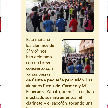
Esta mañana
los
alumnos de
5º y 6
º nos
han deleitado
con un
breve
concierto
con
varias
piezas
de flauta y pequeña percusión
. Las
alumnos
Estela del Carmen y Mª
Esperanza Zapata
, además, nos han
mostrado sus intrumentos
, el
clarinete y el saxofón, tocando una