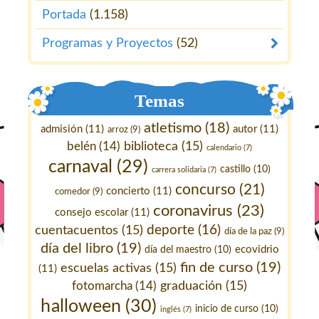
Portada
(1.158)
Programas y Proyectos
(52)
Temas
atletismo
(18)
admisión
(11)
autor
(11)
arroz
(9)
belén
(14)
biblioteca
(15)
calendario
(7)
carnaval
(29)
castillo
(10)
carrera solidaria
(7)
concurso
(21)
concierto
(11)
comedor
(9)
coronavirus
(23)
consejo escolar
(11)
deporte
(16)
cuentacuentos
(15)
día de la paz
(9)
día del libro
(19)
ecovidrio
día del maestro
(10)
fin de curso
(19)
escuelas activas
(15)
(11)
fotomarcha
(14)
graduación
(15)
halloween
(30)
inicio de curso
(10)
inglés
(7)