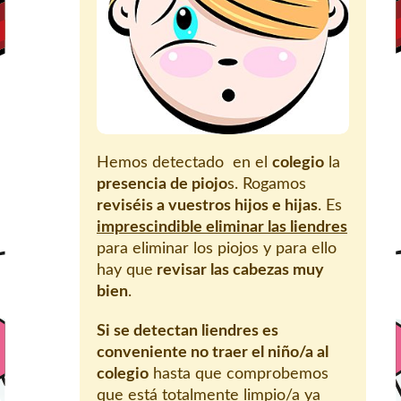
Hemos detectado en el
colegio
la
presencia de piojo
s. Rogamos
reviséis a vuestros hijos e hijas
. Es
imprescindible eliminar las liendres
para eliminar los piojos y para ello
hay que
revisar las cabezas muy
bien
.
Si se detectan liendres es
conveniente no traer el niño/a al
colegio
hasta que comprobemos
que está totalmente limpio/a ya