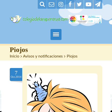
Padres
Piojos
Inicio
>
Avisos y notificaciones
>
Piojos
Alumnos
7
Maestros
Oct.2014
Nuestro centro
Contacto