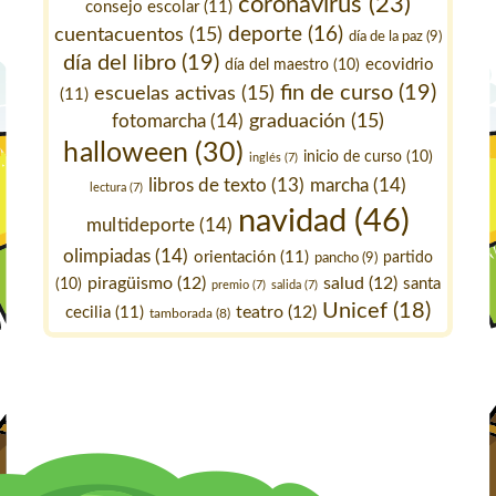
coronavirus
(23)
consejo escolar
(11)
deporte
(16)
cuentacuentos
(15)
día de la paz
(9)
día del libro
(19)
ecovidrio
día del maestro
(10)
fin de curso
(19)
escuelas activas
(15)
(11)
fotomarcha
(14)
graduación
(15)
halloween
(30)
inicio de curso
(10)
inglés
(7)
marcha
(14)
libros de texto
(13)
lectura
(7)
navidad
(46)
multideporte
(14)
olimpiadas
(14)
orientación
(11)
pancho
(9)
partido
piragüismo
(12)
salud
(12)
santa
(10)
premio
(7)
salida
(7)
Unicef
(18)
teatro
(12)
cecilia
(11)
tamborada
(8)