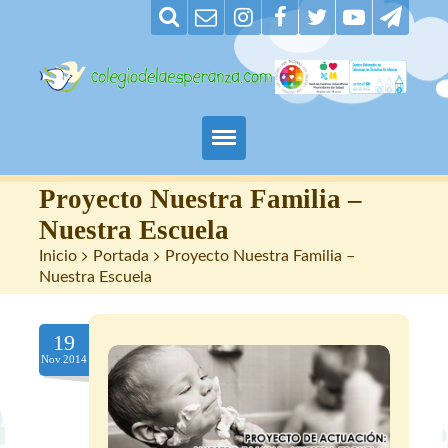
Padres
Proyecto Nuestra Familia –
Nuestra Escuela
Alumnos
Inicio
>
Portada
>
Proyecto Nuestra Familia –
Nuestra Escuela
Maestros
19
Nuestro centro
Nov.2014
Contacto