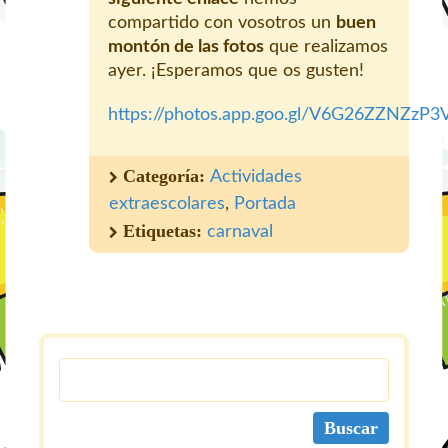
compartido con vosotros un
buen
montón de las fotos
que realizamos
ayer. ¡Esperamos que os gusten!
https://photos.app.goo.gl/V6G26ZZNZzP
Categoría:
Actividades
extraescolares
,
Portada
Etiquetas:
carnaval