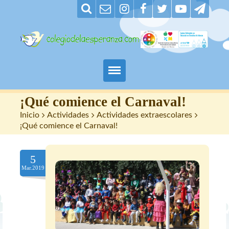
Padres
¡Qué comience el Carnaval!
Inicio
>
Actividades
>
Actividades extraescolares
>
Alumnos
¡Qué comience el Carnaval!
Maestros
5
Mar.2019
Nuestro centro
Contacto