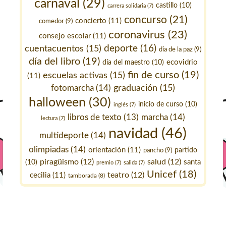
carnaval
(29)
castillo
(10)
carrera solidaria
(7)
concurso
(21)
concierto
(11)
comedor
(9)
coronavirus
(23)
consejo escolar
(11)
deporte
(16)
cuentacuentos
(15)
día de la paz
(9)
día del libro
(19)
ecovidrio
día del maestro
(10)
fin de curso
(19)
escuelas activas
(15)
(11)
fotomarcha
(14)
graduación
(15)
halloween
(30)
inicio de curso
(10)
inglés
(7)
marcha
(14)
libros de texto
(13)
lectura
(7)
navidad
(46)
multideporte
(14)
olimpiadas
(14)
orientación
(11)
pancho
(9)
partido
piragüismo
(12)
salud
(12)
santa
(10)
premio
(7)
salida
(7)
Unicef
(18)
teatro
(12)
cecilia
(11)
tamborada
(8)