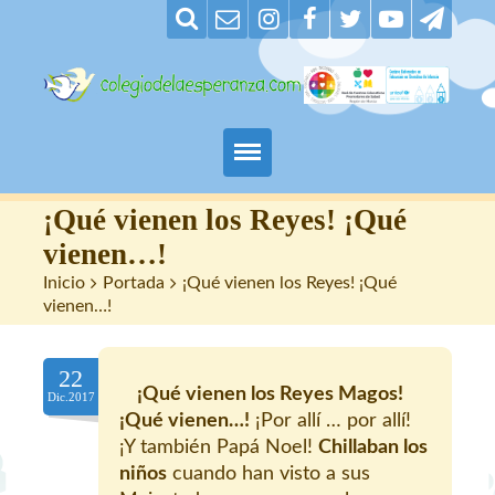
Padres
¡Qué vienen los Reyes! ¡Qué
vienen…!
Alumnos
Inicio
>
Portada
>
¡Qué vienen los Reyes! ¡Qué
vienen…!
Maestros
22
Nuestro centro
¡Qué vienen los Reyes Magos!
Dic.2017
¡Qué vienen…!
¡Por allí … por allí!
Contacto
¡Y también Papá Noel!
Chillaban los
niños
cuando han visto a sus