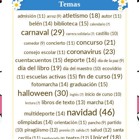
Temas
atletismo
(18)
admisión
(11)
autor
(11)
arroz
(9)
belén
(14)
biblioteca
(15)
calendario
(7)
carnaval
(29)
castillo
(10)
carrera solidaria
(7)
concurso
(21)
concierto
(11)
comedor
(9)
coronavirus
(23)
consejo escolar
(11)
deporte
(16)
cuentacuentos
(15)
día de la paz
(9)
día del libro
(19)
ecovidrio
día del maestro
(10)
fin de curso
(19)
escuelas activas
(15)
(11)
fotomarcha
(14)
graduación
(15)
halloween
(30)
inicio de curso
(10)
inglés
(7)
marcha
(14)
libros de texto
(13)
lectura
(7)
navidad
(46)
multideporte
(14)
olimpiadas
(14)
orientación
(11)
pancho
(9)
partido
piragüismo
(12)
salud
(12)
santa
(10)
premio
(7)
salida
(7)
Unicef
(18)
teatro
(12)
cecilia
(11)
tamborada
(8)