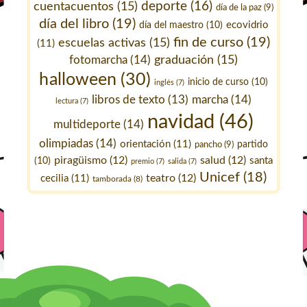
deporte
(16)
cuentacuentos
(15)
día de la paz
(9)
día del libro
(19)
ecovidrio
día del maestro
(10)
fin de curso
(19)
escuelas activas
(15)
(11)
fotomarcha
(14)
graduación
(15)
halloween
(30)
inicio de curso
(10)
inglés
(7)
marcha
(14)
libros de texto
(13)
lectura
(7)
navidad
(46)
multideporte
(14)
olimpiadas
(14)
orientación
(11)
pancho
(9)
partido
piragüismo
(12)
salud
(12)
santa
(10)
premio
(7)
salida
(7)
Unicef
(18)
teatro
(12)
cecilia
(11)
tamborada
(8)