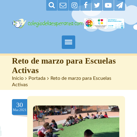
Padres
Reto de marzo para Escuelas
Activas
Alumnos
Inicio
>
Portada
>
Reto de marzo para Escuelas
Activas
Maestros
30
Nuestro centro
Mar.2021
Contacto