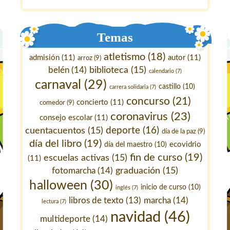
Temas
atletismo
(18)
admisión
(11)
autor
(11)
arroz
(9)
belén
(14)
biblioteca
(15)
calendario
(7)
carnaval
(29)
castillo
(10)
carrera solidaria
(7)
concurso
(21)
concierto
(11)
comedor
(9)
coronavirus
(23)
consejo escolar
(11)
deporte
(16)
cuentacuentos
(15)
día de la paz
(9)
día del libro
(19)
ecovidrio
día del maestro
(10)
fin de curso
(19)
escuelas activas
(15)
(11)
fotomarcha
(14)
graduación
(15)
halloween
(30)
inicio de curso
(10)
inglés
(7)
marcha
(14)
libros de texto
(13)
lectura
(7)
navidad
(46)
multideporte
(14)