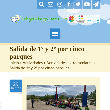
Padres
Salida de 1º y 2º por cinco
parques
Alumnos
Inicio
>
Actividades
>
Actividades extraescolares
>
Salida de 1º y 2º por cinco parques
Maestros
29
Nuestro centro
Abr.2019
Contacto