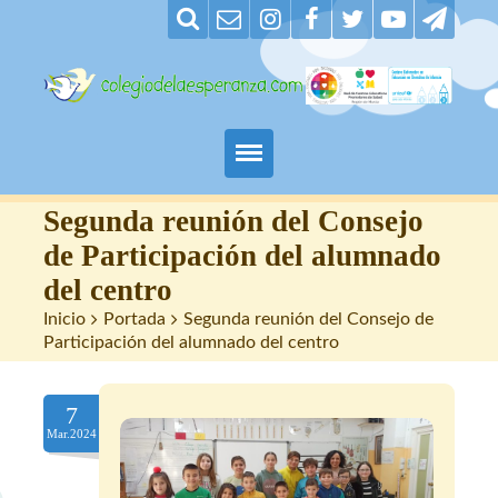
Padres
Segunda reunión del Consejo
de Participación del alumnado
Alumnos
del centro
Inicio
>
Portada
>
Segunda reunión del Consejo de
Maestros
Participación del alumnado del centro
Nuestro centro
7
Contacto
Mar.2024