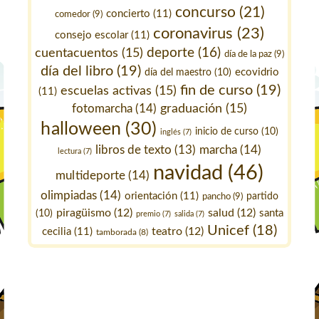
concurso
(21)
concierto
(11)
comedor
(9)
coronavirus
(23)
consejo escolar
(11)
deporte
(16)
cuentacuentos
(15)
día de la paz
(9)
día del libro
(19)
ecovidrio
día del maestro
(10)
fin de curso
(19)
escuelas activas
(15)
(11)
fotomarcha
(14)
graduación
(15)
halloween
(30)
inicio de curso
(10)
inglés
(7)
marcha
(14)
libros de texto
(13)
lectura
(7)
navidad
(46)
multideporte
(14)
olimpiadas
(14)
orientación
(11)
pancho
(9)
partido
piragüismo
(12)
salud
(12)
santa
(10)
premio
(7)
salida
(7)
Unicef
(18)
teatro
(12)
cecilia
(11)
tamborada
(8)