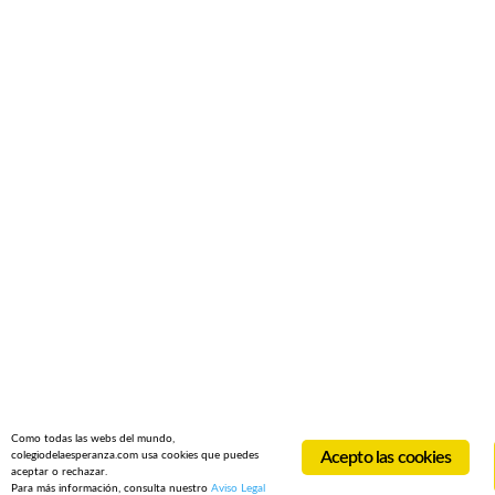
Como todas las webs del mundo,
Acepto las cookies
colegiodelaesperanza.com usa cookies que puedes
aceptar o rechazar.
Para más información, consulta nuestro
Aviso Legal