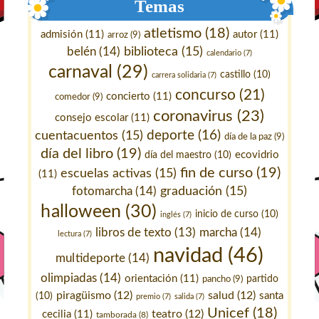
Temas
atletismo
(18)
admisión
(11)
autor
(11)
arroz
(9)
belén
(14)
biblioteca
(15)
calendario
(7)
carnaval
(29)
castillo
(10)
carrera solidaria
(7)
concurso
(21)
concierto
(11)
comedor
(9)
coronavirus
(23)
consejo escolar
(11)
deporte
(16)
cuentacuentos
(15)
día de la paz
(9)
día del libro
(19)
ecovidrio
día del maestro
(10)
fin de curso
(19)
escuelas activas
(15)
(11)
fotomarcha
(14)
graduación
(15)
halloween
(30)
inicio de curso
(10)
inglés
(7)
marcha
(14)
libros de texto
(13)
lectura
(7)
navidad
(46)
multideporte
(14)
olimpiadas
(14)
orientación
(11)
pancho
(9)
partido
piragüismo
(12)
salud
(12)
santa
(10)
premio
(7)
salida
(7)
Unicef
(18)
teatro
(12)
cecilia
(11)
tamborada
(8)