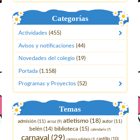
Categorías
Actividades
(455)
Avisos y notificaciones
(44)
Novedades del colegio
(19)
Portada
(1.158)
Programas y Proyectos
(52)
Temas
atletismo
(18)
admisión
(11)
autor
(11)
arroz
(9)
belén
(14)
biblioteca
(15)
calendario
(7)
carnaval
(29)
castillo
(10)
carrera solidaria
(7)