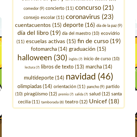
concurso
(21)
concierto
(11)
comedor
(9)
coronavirus
(23)
consejo escolar
(11)
deporte
(16)
cuentacuentos
(15)
día de la paz
(9)
día del libro
(19)
ecovidrio
día del maestro
(10)
fin de curso
(19)
escuelas activas
(15)
(11)
fotomarcha
(14)
graduación
(15)
halloween
(30)
inicio de curso
(10)
inglés
(7)
marcha
(14)
libros de texto
(13)
lectura
(7)
navidad
(46)
multideporte
(14)
olimpiadas
(14)
orientación
(11)
pancho
(9)
partido
piragüismo
(12)
salud
(12)
santa
(10)
premio
(7)
salida
(7)
Unicef
(18)
teatro
(12)
cecilia
(11)
tamborada
(8)