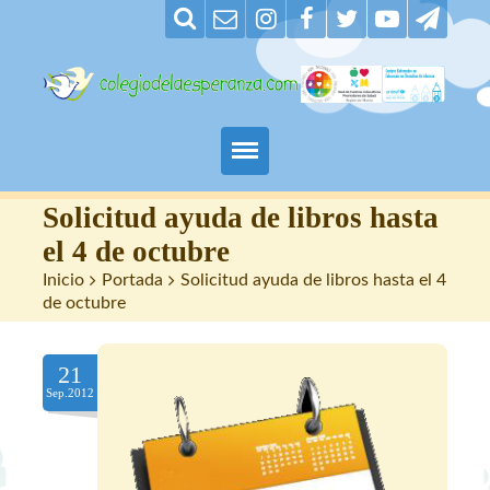
Padres
Solicitud ayuda de libros hasta
el 4 de octubre
Alumnos
Inicio
>
Portada
>
Solicitud ayuda de libros hasta el 4
de octubre
Maestros
21
Nuestro centro
Sep.2012
Contacto