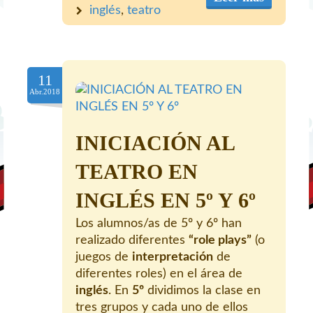
inglés
,
teatro
11
Abr.2018
INICIACIÓN AL
TEATRO EN
INGLÉS EN 5º Y 6º
Los alumnos/as de 5º y 6º han
realizado diferentes
“role plays”
(o
juegos de
interpretación
de
diferentes roles) en el área de
inglés
. En
5º
dividimos la clase en
tres grupos y cada uno de ellos