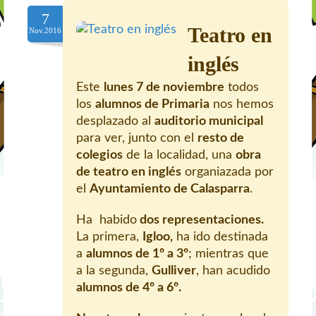
7
Teatro en
Nov.2016
inglés
Este
lunes 7 de noviembre
todos
los
alumnos de Primaria
nos hemos
desplazado al
auditorio municipal
para ver, junto con el
resto de
colegios
de la localidad, una
obra
de teatro en inglés
organiazada por
el
Ayuntamiento de Calasparra
.
Ha habido
dos representaciones.
La primera,
Igloo,
ha ido destinada
a
alumnos de 1º a 3º
; mientras que
a la segunda,
Gulliver
, han acudido
alumnos de 4º a 6º.