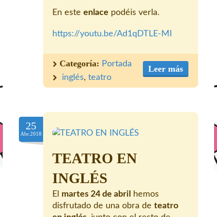
En este
enlace
podéis verla.
https://youtu.be/Ad1qDTLE-MI
Categoría:
Portada
Leer más
inglés
,
teatro
25
Abr.2018
TEATRO EN
INGLÉS
El
martes 24 de abril
hemos
disfrutado de una obra de
teatro