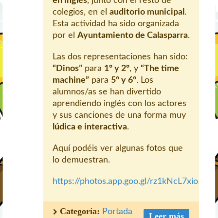
en inglés
, junto con el resto de
colegios, en el
auditorio municipal
.
Esta actividad ha sido organizada
por el
Ayuntamiento de Calasparra
.
Las dos representaciones han sido:
“Dinos”
para
1º y 2º
, y
“The time
machine”
para
5º y 6º
. Los
alumnos/as se han divertido
aprendiendo inglés con los actores
y sus canciones de una forma muy
lúdica e interactiva
.
Aquí podéis ver algunas fotos que
lo demuestran.
https://photos.app.goo.gl/rz1kNcL7xio5Bp
Categoría:
Portada
Leer más