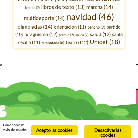
marcha
(14)
libros de texto
(13)
lectura
(7)
navidad
(46)
multideporte
(14)
olimpiadas
(14)
orientación
(11)
pancho
(9)
partido
piragüismo
(12)
salud
(12)
santa
(10)
premio
(7)
salida
(7)
Unicef
(18)
teatro
(12)
cecilia
(11)
tamborada
(8)
Como todas las
Acepto las cookies
Desactivar las
webs del mundo,
cookies