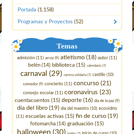
Portada
(1.158)
Programas y Proyectos
(52)
Temas
atletismo
(18)
admisión
(11)
autor
(11)
arroz
(9)
belén
(14)
biblioteca
(15)
calendario
(7)
carnaval
(29)
castillo
(10)
carrera solidaria
(7)
concurso
(21)
concierto
(11)
comedor
(9)
coronavirus
(23)
consejo escolar
(11)
deporte
(16)
cuentacuentos
(15)
día de la paz
(9)
día del libro
(19)
ecovidrio
día del maestro
(10)
fin de curso
(19)
escuelas activas
(15)
(11)
fotomarcha
(14)
graduación
(15)
halloween
(30)
inicio de curso
(10)
inglés
(7)