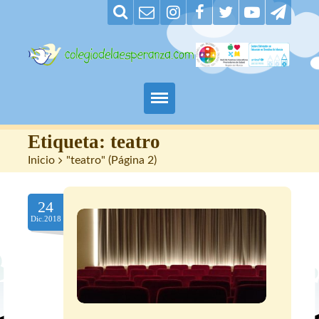
Padres
Etiqueta:
teatro
Inicio
>
"teatro"
(
Página 2
)
Alumnos
24
Maestros
Dic.2018
Nuestro centro
Contacto