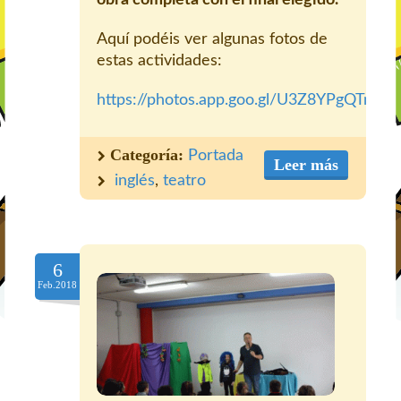
obra completa con el final elegido.
Aquí podéis ver algunas fotos de
estas actividades:
https://photos.app.goo.gl/U3Z8YPgQTnun
Categoría:
Portada
Leer más
inglés
,
teatro
6
Feb.2018