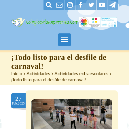
Padres
¡Todo listo para el desfile de
carnaval!
Alumnos
Inicio
>
Actividades
>
Actividades extraescolares
>
¡Todo listo para el desfile de carnaval!
Maestros
27
Nuestro centro
Feb.2025
Contacto