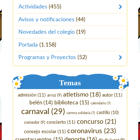
Actividades
(455)
Avisos y notificaciones
(44)
Novedades del colegio
(19)
Portada
(1.158)
Programas y Proyectos
(52)
Temas
atletismo
(18)
admisión
(11)
autor
(11)
arroz
(9)
belén
(14)
biblioteca
(15)
calendario
(7)
carnaval
(29)
castillo
(10)
carrera solidaria
(7)
concurso
(21)
concierto
(11)
comedor
(9)
coronavirus
(23)
consejo escolar
(11)
deporte
(16)
cuentacuentos
(15)