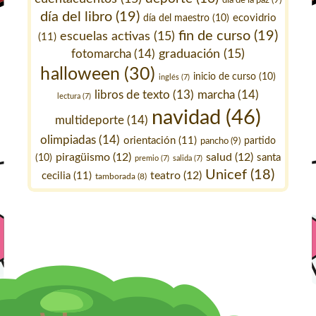
día de la paz
(9)
día del libro
(19)
ecovidrio
día del maestro
(10)
fin de curso
(19)
escuelas activas
(15)
(11)
fotomarcha
(14)
graduación
(15)
halloween
(30)
inicio de curso
(10)
inglés
(7)
marcha
(14)
libros de texto
(13)
lectura
(7)
navidad
(46)
multideporte
(14)
olimpiadas
(14)
orientación
(11)
pancho
(9)
partido
piragüismo
(12)
salud
(12)
santa
(10)
premio
(7)
salida
(7)
Unicef
(18)
teatro
(12)
cecilia
(11)
tamborada
(8)