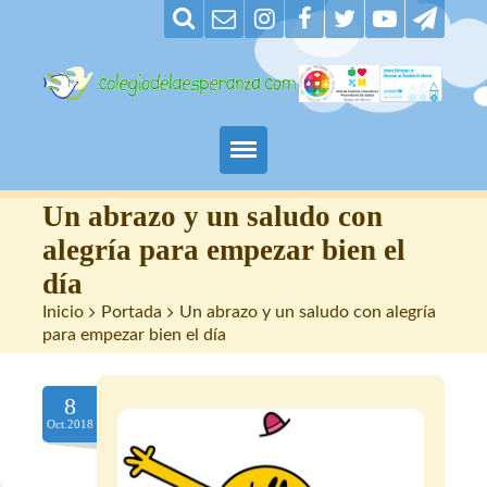
Padres
Un abrazo y un saludo con
alegría para empezar bien el
Alumnos
día
Inicio
>
Portada
>
Un abrazo y un saludo con alegría
Maestros
para empezar bien el día
Nuestro centro
8
Contacto
Oct.2018