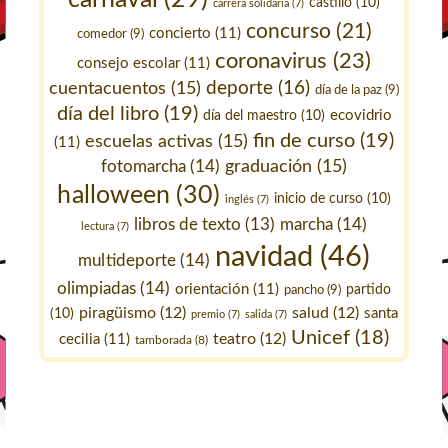
castillo
(10)
carrera solidaria
(7)
concurso
(21)
concierto
(11)
comedor
(9)
coronavirus
(23)
consejo escolar
(11)
deporte
(16)
cuentacuentos
(15)
día de la paz
(9)
día del libro
(19)
ecovidrio
día del maestro
(10)
fin de curso
(19)
escuelas activas
(15)
(11)
fotomarcha
(14)
graduación
(15)
halloween
(30)
inicio de curso
(10)
inglés
(7)
marcha
(14)
libros de texto
(13)
lectura
(7)
navidad
(46)
multideporte
(14)
olimpiadas
(14)
orientación
(11)
pancho
(9)
partido
piragüismo
(12)
salud
(12)
santa
(10)
premio
(7)
salida
(7)
Unicef
(18)
teatro
(12)
cecilia
(11)
tamborada
(8)