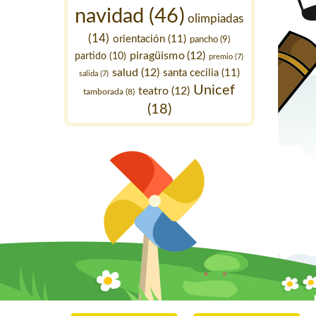
navidad
(46)
olimpiadas
(14)
orientación
(11)
pancho
(9)
piragüismo
(12)
partido
(10)
premio
(7)
salud
(12)
santa cecilia
(11)
salida
(7)
Unicef
teatro
(12)
tamborada
(8)
(18)