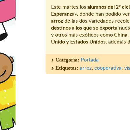
Este martes los
alumnos del 2º cic
Esperanz
a», donde han podido ver
arroz
de las dos variedades recole
destinos a los que se exporta
nuest
y otros más exóticos como
China
.
Unido y Estados Unidos
, además d
Categoría:
Portada
Etiquetas:
arroz
,
cooperativa
,
vis