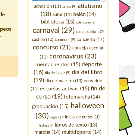
atletismo
admisión
(11)
arroz
(9)
(18)
belén
(14)
 de
autor
(11)
s
biblioteca
(15)
calendario
(7)
opeos
carnaval
(29)
carrera solidaria
(7)
o
concierto
(11)
castillo
(10)
comedor
(9)
concurso
(21)
consejo escolar
coronavirus
(23)
(11)
deporte
cuentacuentos
(15)
día del libro
(16)
día de la paz
(9)
(19)
ecovidrio
día del maestro
(10)
fin de
escuelas activas
(15)
(11)
curso
(19)
fotomarcha
(14)
halloween
graduación
(15)
(30)
inicio de curso
(10)
inglés
(7)
libros de texto
(13)
lectura
(7)
marcha
(14)
multideporte
(14)