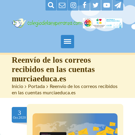
Padres
Reenvío de los correos
recibidos en las cuentas
Alumnos
murciaeduca.es
Inicio
>
Portada
>
Reenvío de los correos recibidos
Maestros
en las cuentas murciaeduca.es
Nuestro centro
3
Contacto
Oct.2020