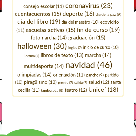
coronavirus
(23)
consejo escolar
(11)
deporte
(16)
cuentacuentos
(15)
día de la paz
(9)
día del libro
(19)
ecovidrio
día del maestro
(10)
fin de curso
(19)
escuelas activas
(15)
(11)
fotomarcha
(14)
graduación
(15)
halloween
(30)
inicio de curso
(10)
inglés
(7)
marcha
(14)
libros de texto
(13)
lectura
(7)
navidad
(46)
multideporte
(14)
olimpiadas
(14)
orientación
(11)
pancho
(9)
partido
piragüismo
(12)
salud
(12)
santa
(10)
premio
(7)
salida
(7)
Unicef
(18)
teatro
(12)
cecilia
(11)
tamborada
(8)